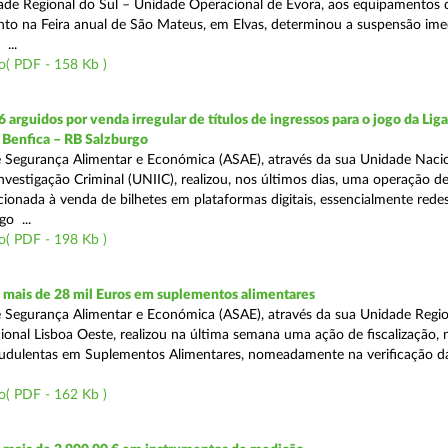
ade Regional do Sul – Unidade Operacional de Évora, aos equipamentos 
o na Feira anual de São Mateus, em Elvas, determinou a suspensão ime
...
o( PDF - 158 Kb )
 arguidos por venda irregular de títulos de ingressos para o jogo da Lig
 Benfica – RB Salzburgo
 Segurança Alimentar e Económica (ASAE), através da sua Unidade Naci
nvestigação Criminal (UNIIC), realizou, nos últimos dias, uma operação d
ecionada à venda de bilhetes em plataformas digitais, essencialmente redes
o ...
o( PDF - 198 Kb )
mais de 28 mil Euros em suplementos alimentares
 Segurança Alimentar e Económica (ASAE), através da sua Unidade Region
onal Lisboa Oeste, realizou na última semana uma ação de fiscalização,
audulentas em Suplementos Alimentares, nomeadamente na verificação d
o( PDF - 162 Kb )