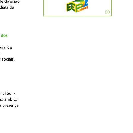
de diversão
diata da
a dos
onal de
e
 sociais,
al Sul -
 no âmbito
a presença