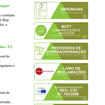
 virgem
no combate
e Beja,
to, a
es - F.C.
onal de
e
regulares e
onal de
fechada,