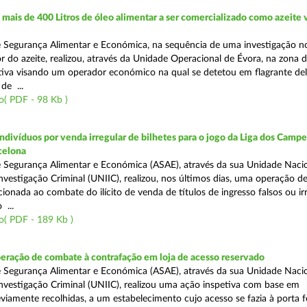
ais de 400 Litros de óleo alimentar a ser comercializado como azeite
e Segurança Alimentar e Económica, na sequência de uma investigação 
r do azeite, realizou, através da Unidade Operacional de Évora, na zona d
iva visando um operador económico na qual se detetou em flagrante deli
de ...
( PDF - 98 Kb )
divíduos por venda irregular de bilhetes para o jogo da Liga dos Campeõ
rcelona
 Segurança Alimentar e Económica (ASAE), através da sua Unidade Naci
nvestigação Criminal (UNIIC), realizou, nos últimos dias, uma operação d
ecionada ao combate do ilícito de venda de títulos de ingresso falsos ou ir
 ...
o( PDF - 189 Kb )
eração de combate à contrafação em loja de acesso reservado
 Segurança Alimentar e Económica (ASAE), através da sua Unidade Naci
nvestigação Criminal (UNIIC), realizou uma ação inspetiva com base em
viamente recolhidas, a um estabelecimento cujo acesso se fazia à porta 