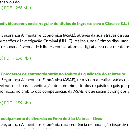
ação ou do ...
o( PDF - 268 Kb )
divíduos por venda irregular de títulos de ingresso para o Clássico S.L. 
 Segurança Alimentar e Económica (ASAE), através da sua através da su
ormações e Investigação Criminal (UNIIC), realizou, nos últimos dias, um
direcionada à venda de bilhetes em plataformas digitais, essencialmente r
o( PDF - 196 Kb )
7 processos de contraordenação no âmbito da qualidade do ar interior
 Segurança Alimentar e Económica (ASAE), tem vindo a realizar várias o
ível nacional, para a verificação do cumprimento dos requisitos legais por
ómicos, no âmbito das competências da ASAE, e que sejam abrangidos 
o( PDF - 159 Kb )
equipamento de diversão na Feira de São Mateus - Elvas
 Segurança Alimentar e Económica, na sequência de uma ação inspetiva 