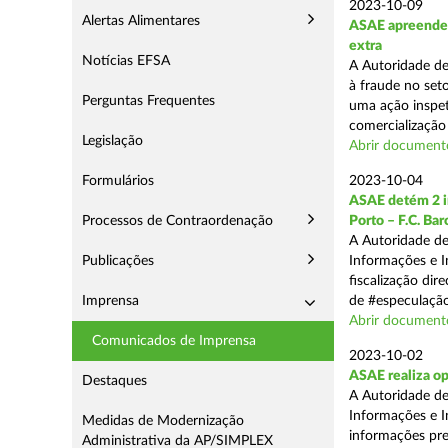
2023-10-09
Alertas Alimentares
ASAE apreende m
extra
Notícias EFSA
A Autoridade d
à fraude no seto
Perguntas Frequentes
uma ação inspet
comercialização 
Legislação
Abrir documento
Formulários
2023-10-04
ASAE detém 2 in
Processos de Contraordenação
Porto – F.C. Ba
A Autoridade de
Publicações
Informações e I
fiscalização dir
Imprensa
de #especulação
Abrir document
Comunicados de Imprensa
2023-10-02
ASAE realiza op
Destaques
A Autoridade de
Informações e I
Medidas de Modernização
informações pre
Administrativa da AP/SIMPLEX