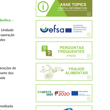
Benfica –
a Unidade
a operação
edes
perações de
 parte dos
pela
realizada