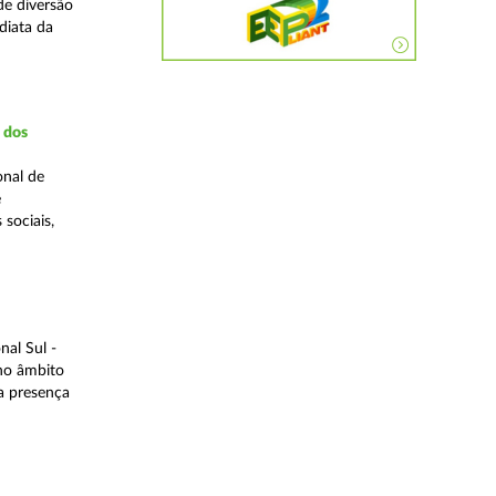
de diversão
diata da
a dos
onal de
e
 sociais,
al Sul -
 no âmbito
a presença