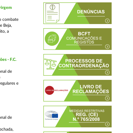
 virgem
no combate
e Beja,
to, a
es - F.C.
onal de
e
regulares e
onal de
fechada,