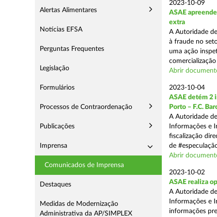
2023-10-09
Alertas Alimentares
ASAE apreende m
extra
Notícias EFSA
A Autoridade d
à fraude no seto
Perguntas Frequentes
uma ação inspet
comercialização 
Legislação
Abrir documento
Formulários
2023-10-04
ASAE detém 2 in
Processos de Contraordenação
Porto – F.C. Ba
A Autoridade de
Publicações
Informações e I
fiscalização dir
Imprensa
de #especulação
Abrir document
Comunicados de Imprensa
2023-10-02
ASAE realiza op
Destaques
A Autoridade de
Informações e I
Medidas de Modernização
informações pre
Administrativa da AP/SIMPLEX