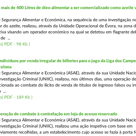
ais de 400 Litros de óleo alimentar a ser comercializado como azeite
e Segurança Alimentar e Económica, na sequência de uma investigação 
r do azeite, realizou, através da Unidade Operacional de Évora, na zona d
iva visando um operador económico na qual se detetou em flagrante deli
de ...
( PDF - 98 Kb )
divíduos por venda irregular de bilhetes para o jogo da Liga dos Campeõ
rcelona
 Segurança Alimentar e Económica (ASAE), através da sua Unidade Naci
nvestigação Criminal (UNIIC), realizou, nos últimos dias, uma operação d
ecionada ao combate do ilícito de venda de títulos de ingresso falsos ou ir
 ...
o( PDF - 189 Kb )
eração de combate à contrafação em loja de acesso reservado
 Segurança Alimentar e Económica (ASAE), através da sua Unidade Naci
nvestigação Criminal (UNIIC), realizou uma ação inspetiva com base em
viamente recolhidas, a um estabelecimento cujo acesso se fazia à porta 