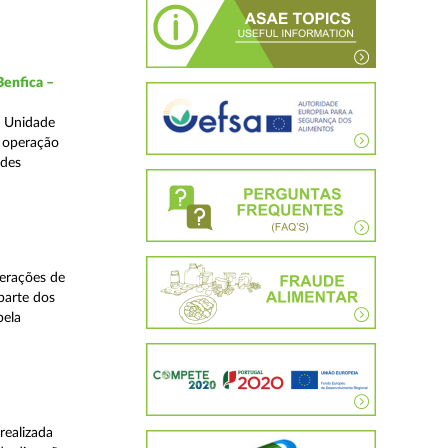
Benfica –
a Unidade
a operação
edes
perações de
 parte dos
pela
realizada