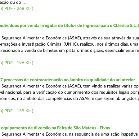
ação ou do ...
o( PDF - 268 Kb )
divíduos por venda irregular de títulos de ingresso para o Clássico S.L. 
 Segurança Alimentar e Económica (ASAE), através da sua através da su
ormações e Investigação Criminal (UNIIC), realizou, nos últimos dias, um
direcionada à venda de bilhetes em plataformas digitais, essencialmente r
o( PDF - 196 Kb )
7 processos de contraordenação no âmbito da qualidade do ar interior
 Segurança Alimentar e Económica (ASAE), tem vindo a realizar várias o
ível nacional, para a verificação do cumprimento dos requisitos legais por
ómicos, no âmbito das competências da ASAE, e que sejam abrangidos 
o( PDF - 159 Kb )
equipamento de diversão na Feira de São Mateus - Elvas
 Segurança Alimentar e Económica, na sequência de uma ação inspetiva 