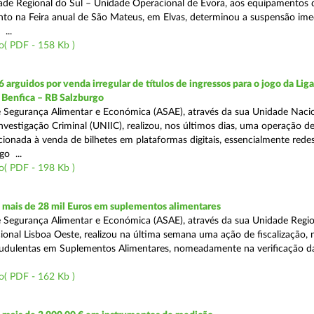
ade Regional do Sul – Unidade Operacional de Évora, aos equipamentos 
o na Feira anual de São Mateus, em Elvas, determinou a suspensão ime
...
o( PDF - 158 Kb )
 arguidos por venda irregular de títulos de ingressos para o jogo da Lig
 Benfica – RB Salzburgo
 Segurança Alimentar e Económica (ASAE), através da sua Unidade Naci
nvestigação Criminal (UNIIC), realizou, nos últimos dias, uma operação d
ecionada à venda de bilhetes em plataformas digitais, essencialmente redes
o ...
o( PDF - 198 Kb )
mais de 28 mil Euros em suplementos alimentares
 Segurança Alimentar e Económica (ASAE), através da sua Unidade Region
onal Lisboa Oeste, realizou na última semana uma ação de fiscalização,
audulentas em Suplementos Alimentares, nomeadamente na verificação d
o( PDF - 162 Kb )