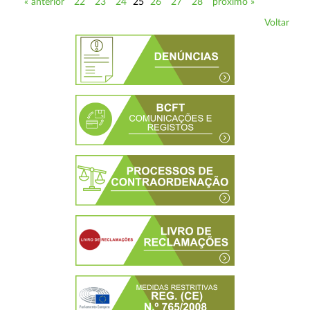
« anterior
22
23
24
25
26
27
28
próximo »
Voltar