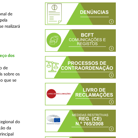
onal de
pela
e realizará
reço dos
o de
is sobre os
no que se
Regional do
ção da
incipal