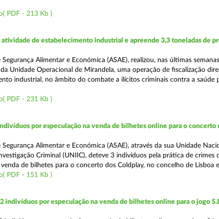
o( PDF - 213 Kb )
tividade de estabelecimento industrial e apreende 3,3 toneladas de p
 Segurança Alimentar e Económica (ASAE), realizou, nas últimas semanas
da Unidade Operacional de Mirandela, uma operação de fiscalização dire
to industrial, no âmbito do combate a ilícitos criminais contra a saúde 
o( PDF - 231 Kb )
divíduos por especulação na venda de bilhetes online para o concerto 
 Segurança Alimentar e Económica (ASAE), através da sua Unidade Naci
vestigação Criminal (UNIIC), deteve 3 indivíduos pela prática de crimes 
 venda de bilhetes para o concerto dos Coldplay, no concelho de Lisboa e
o( PDF - 151 Kb )
2 indivíduos por especulação na venda de bilhetes online para o jogo S.L