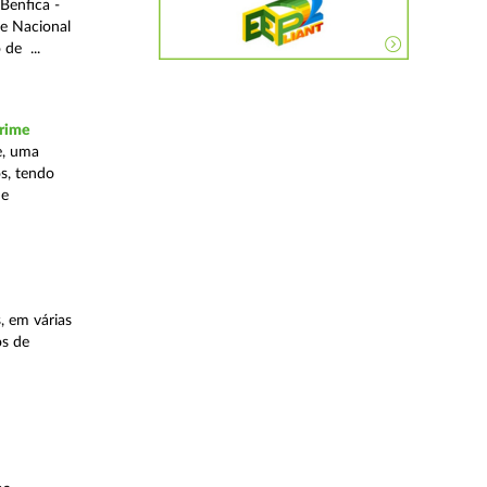
Benfica -
de Nacional
 de ...
crime
e, uma
os, tendo
ue
, em várias
os de