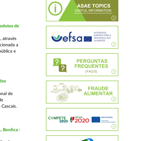
rodutos de
, através
cionada a
pública e
dos
onal de
de
 Cascais.
. Benfica -