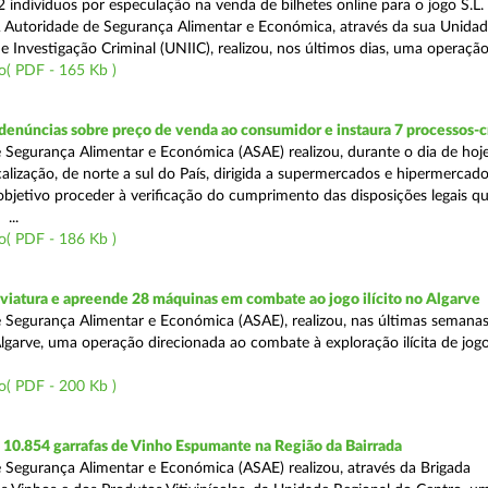
 indivíduos por especulação na venda de bilhetes online para o jogo S.L. 
A Autoridade de Segurança Alimentar e Económica, através da sua Unida
 Investigação Criminal (UNIIC), realizou, nos últimos dias, uma operação
o( PDF - 165 Kb )
denúncias sobre preço de venda ao consumidor e instaura 7 processos-
 Segurança Alimentar e Económica (ASAE) realizou, durante o dia de hoj
alização, de norte a sul do País, dirigida a supermercados e hipermercad
objetivo proceder à verificação do cumprimento das disposições legais q
...
o( PDF - 186 Kb )
viatura e apreende 28 máquinas em combate ao jogo ilícito no Algarve
 Segurança Alimentar e Económica (ASAE), realizou, nas últimas semanas
Algarve, uma operação direcionada ao combate à exploração ilícita de jog
o( PDF - 200 Kb )
10.854 garrafas de Vinho Espumante na Região da Bairrada
 Segurança Alimentar e Económica (ASAE) realizou, através da Brigada