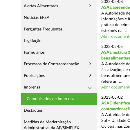
2023-05-08
Alertas Alimentares
ASAE apreende 8
A Autoridade de
Notícias EFSA
Informações e I
prática do crim
Perguntas Frequentes
este mês na ...
Abrir document
Legislação
2023-05-05
Formulários
ASAE instaura 
bens alimentar
Processos de Contraordenação
A Autoridade de
fiscalização, de
Publicações
bens alimentare
refere às ...
Imprensa
Abrir document
2023-05-02
Comunicados de Imprensa
ASAE identifica
contraordenaçã
Destaques
A Autoridade de
Sul – Unidade O
Medidas de Modernização
Ovibeja, nas zo
Administrativa da AP/SIMPLEX