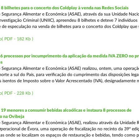
 bilhetes para o concerto dos Coldplay à venda nas Redes Sociais
 Segurança Alimentar e Económica (ASAE), através da sua Unidade Naci
nvestigação Criminal (UNIIC), apreendeu 8 bilhetes e deteve 7 indivíduos 
e de especulação na venda de bilhetes para o concerto dos Coldplay que s
o( PDF - 182 Kb )
16 processos por incumprimento da aplicação da medida IVA ZERO no p
es
 Segurança Alimentar e Económica (ASAE) realizou, ontem, uma operaçã
 norte a sul do País, para verificação do cumprimento das disposições lega
s isentos de Imposto sobre o Valor Acrescentado (IVA), designadamente 
o( PDF - 228 Kb )
 19 menores a consumir bebidas alcoólicas e instaura 8 processos de
o na Ovibeja
 Segurança Alimentar e Económica (ASAE), realizou através da Unidade 
peracional de Évora, uma operação de fiscalização no recinto da 39ª edi
nas onde se localizam os espaços de restauração e bebidas, tendo como pr