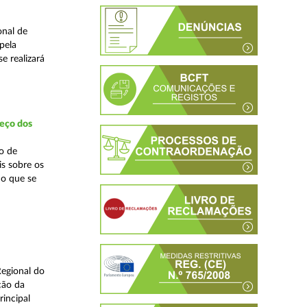
onal de
pela
e realizará
reço dos
o de
is sobre os
no que se
Regional do
ção da
incipal