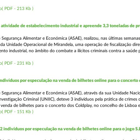
o( PDF - 213 Kb )
tividade de estabelecimento industrial e apreende 3,3 toneladas de p
 Segurança Alimentar e Económica (ASAE), realizou, nas últimas semanas
da Unidade Operacional de Mirandela, uma operação de fiscalização dire
to industrial, no âmbito do combate a ilícitos criminais contra a saúde 
o( PDF - 231 Kb )
divíduos por especulação na venda de bilhetes online para o concerto 
 Segurança Alimentar e Económica (ASAE), através da sua Unidade Naci
vestigação Criminal (UNIIC), deteve 3 indivíduos pela prática de crimes 
 venda de bilhetes para o concerto dos Coldplay, no concelho de Lisboa e
o( PDF - 151 Kb )
2 indivíduos por especulação na venda de bilhetes online para o jogo S.L