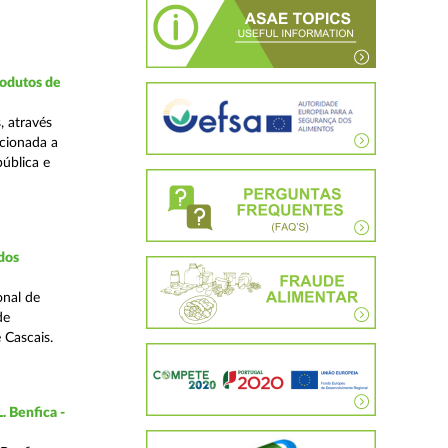
rodutos de
, através
cionada a
pública e
dos
onal de
de
 Cascais.
. Benfica -