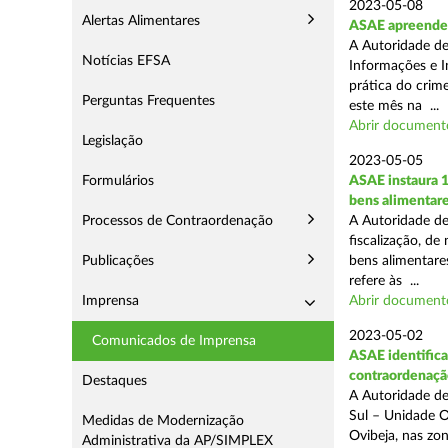
2023-05-08
Alertas Alimentares
ASAE apreende 8
A Autoridade de
Notícias EFSA
Informações e I
prática do crim
Perguntas Frequentes
este mês na ...
Abrir document
Legislação
2023-05-05
Formulários
ASAE instaura 
bens alimentar
Processos de Contraordenação
A Autoridade de
fiscalização, de
Publicações
bens alimentare
refere às ...
Imprensa
Abrir document
2023-05-02
Comunicados de Imprensa
ASAE identifica
contraordenaçã
Destaques
A Autoridade de
Sul – Unidade O
Medidas de Modernização
Ovibeja, nas zo
Administrativa da AP/SIMPLEX