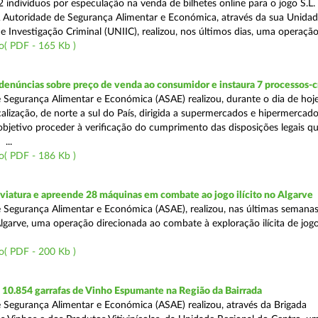
 indivíduos por especulação na venda de bilhetes online para o jogo S.L. 
A Autoridade de Segurança Alimentar e Económica, através da sua Unida
 Investigação Criminal (UNIIC), realizou, nos últimos dias, uma operação
o( PDF - 165 Kb )
denúncias sobre preço de venda ao consumidor e instaura 7 processos-
 Segurança Alimentar e Económica (ASAE) realizou, durante o dia de hoj
alização, de norte a sul do País, dirigida a supermercados e hipermercad
objetivo proceder à verificação do cumprimento das disposições legais q
...
o( PDF - 186 Kb )
viatura e apreende 28 máquinas em combate ao jogo ilícito no Algarve
 Segurança Alimentar e Económica (ASAE), realizou, nas últimas semanas
Algarve, uma operação direcionada ao combate à exploração ilícita de jog
o( PDF - 200 Kb )
10.854 garrafas de Vinho Espumante na Região da Bairrada
 Segurança Alimentar e Económica (ASAE) realizou, através da Brigada