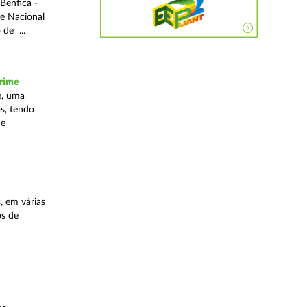
Benfica -
de Nacional
 de ...
crime
e, uma
os, tendo
ue
, em várias
os de