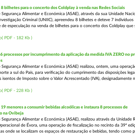
 bilhetes para o concerto dos Coldplay à venda nas Redes Sociais
 Segurança Alimentar e Económica (ASAE), através da sua Unidade Naci
nvestigação Criminal (UNIIC), apreendeu 8 bilhetes e deteve 7 indivíduos 
e de especulação na venda de bilhetes para o concerto dos Coldplay que s
o( PDF - 182 Kb )
16 processos por incumprimento da aplicação da medida IVA ZERO no p
es
 Segurança Alimentar e Económica (ASAE) realizou, ontem, uma operaçã
 norte a sul do País, para verificação do cumprimento das disposições lega
s isentos de Imposto sobre o Valor Acrescentado (IVA), designadamente 
o( PDF - 228 Kb )
 19 menores a consumir bebidas alcoólicas e instaura 8 processos de
o na Ovibeja
 Segurança Alimentar e Económica (ASAE), realizou através da Unidade 
peracional de Évora, uma operação de fiscalização no recinto da 39ª edi
nas onde se localizam os espaços de restauração e bebidas, tendo como pr