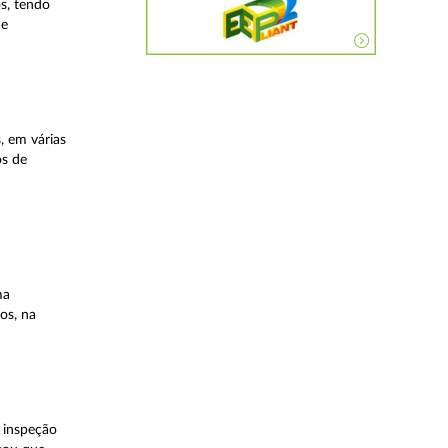
os, tendo
ue
, em várias
os de
ma
os, na
 inspeção