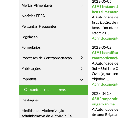
2023-05-05
Alertas Alimentares
ASAE instaura 
bens alimentar
Notícias EFSA
A Autoridade de
fiscalização, de
Perguntas Frequentes
bens alimentare
refere às ...
Legislação
Abrir document
Formulários
2023-05-02
ASAE identifica
Processos de Contraordenação
contraordenaçã
A Autoridade de
Publicações
Sul – Unidade O
Ovibeja, nas zo
Imprensa
objetivo ...
Abrir document
Comunicados de Imprensa
2023-04-28
ASAE suspende a
Destaques
origem animal
A Autoridade de
Medidas de Modernização
de uma Brigada 
Administrativa da AP/SIMPLEX