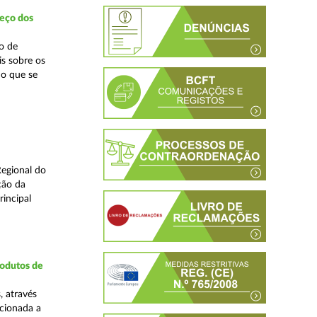
reço dos
o de
is sobre os
no que se
Regional do
ção da
incipal
rodutos de
, através
cionada a