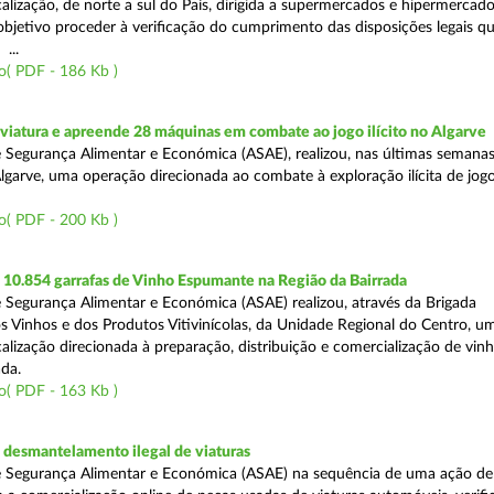
alização, de norte a sul do País, dirigida a supermercados e hipermercad
objetivo proceder à verificação do cumprimento das disposições legais q
...
o( PDF - 186 Kb )
viatura e apreende 28 máquinas em combate ao jogo ilícito no Algarve
 Segurança Alimentar e Económica (ASAE), realizou, nas últimas semanas
Algarve, uma operação direcionada ao combate à exploração ilícita de jog
o( PDF - 200 Kb )
10.854 garrafas de Vinho Espumante na Região da Bairrada
 Segurança Alimentar e Económica (ASAE) realizou, através da Brigada
os Vinhos e dos Produtos Vitivinícolas, da Unidade Regional do Centro, u
alização direcionada à preparação, distribuição e comercialização de vinh
ada.
o( PDF - 163 Kb )
desmantelamento ilegal de viaturas
e Segurança Alimentar e Económica (ASAE) na sequência de uma ação de