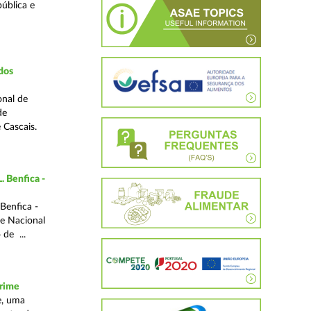
pública e
dos
onal de
de
 Cascais.
. Benfica -
Benfica -
de Nacional
 de ...
crime
e, uma