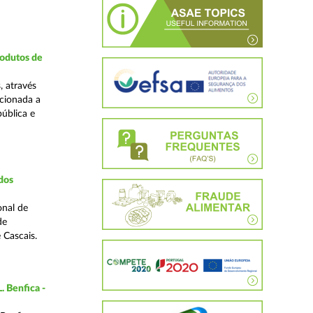
rodutos de
, através
cionada a
pública e
dos
onal de
de
 Cascais.
. Benfica -