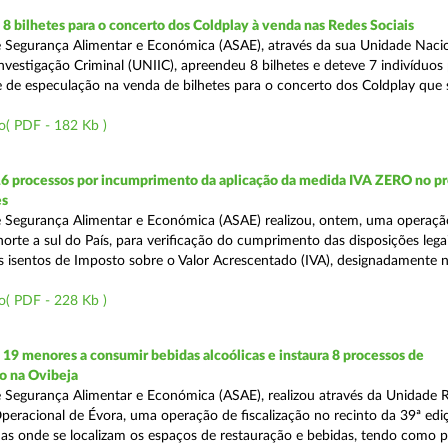
 bilhetes para o concerto dos Coldplay à venda nas Redes Sociais
 Segurança Alimentar e Económica (ASAE), através da sua Unidade Naci
nvestigação Criminal (UNIIC), apreendeu 8 bilhetes e deteve 7 indivíduos 
e de especulação na venda de bilhetes para o concerto dos Coldplay que s
o( PDF - 182 Kb )
16 processos por incumprimento da aplicação da medida IVA ZERO no p
es
 Segurança Alimentar e Económica (ASAE) realizou, ontem, uma operaçã
 norte a sul do País, para verificação do cumprimento das disposições lega
s isentos de Imposto sobre o Valor Acrescentado (IVA), designadamente 
o( PDF - 228 Kb )
 19 menores a consumir bebidas alcoólicas e instaura 8 processos de
o na Ovibeja
 Segurança Alimentar e Económica (ASAE), realizou através da Unidade 
peracional de Évora, uma operação de fiscalização no recinto da 39ª edi
nas onde se localizam os espaços de restauração e bebidas, tendo como pr