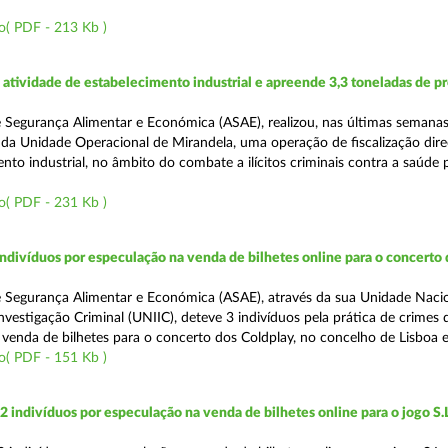
o( PDF - 213 Kb )
tividade de estabelecimento industrial e apreende 3,3 toneladas de p
 Segurança Alimentar e Económica (ASAE), realizou, nas últimas semanas
da Unidade Operacional de Mirandela, uma operação de fiscalização dire
to industrial, no âmbito do combate a ilícitos criminais contra a saúde 
o( PDF - 231 Kb )
divíduos por especulação na venda de bilhetes online para o concerto 
 Segurança Alimentar e Económica (ASAE), através da sua Unidade Naci
vestigação Criminal (UNIIC), deteve 3 indivíduos pela prática de crimes 
 venda de bilhetes para o concerto dos Coldplay, no concelho de Lisboa e
o( PDF - 151 Kb )
2 indivíduos por especulação na venda de bilhetes online para o jogo S.L