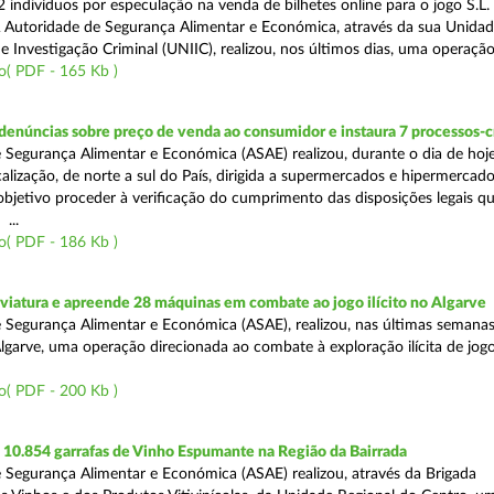
 indivíduos por especulação na venda de bilhetes online para o jogo S.L. 
A Autoridade de Segurança Alimentar e Económica, através da sua Unida
 Investigação Criminal (UNIIC), realizou, nos últimos dias, uma operação
o( PDF - 165 Kb )
denúncias sobre preço de venda ao consumidor e instaura 7 processos-
 Segurança Alimentar e Económica (ASAE) realizou, durante o dia de hoj
alização, de norte a sul do País, dirigida a supermercados e hipermercad
objetivo proceder à verificação do cumprimento das disposições legais q
...
o( PDF - 186 Kb )
viatura e apreende 28 máquinas em combate ao jogo ilícito no Algarve
 Segurança Alimentar e Económica (ASAE), realizou, nas últimas semanas
Algarve, uma operação direcionada ao combate à exploração ilícita de jog
o( PDF - 200 Kb )
10.854 garrafas de Vinho Espumante na Região da Bairrada
 Segurança Alimentar e Económica (ASAE) realizou, através da Brigada