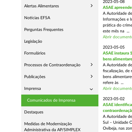
2023-05-08
Alertas Alimentares
ASAE apreende 8
A Autoridade de
Notícias EFSA
Informações e I
prática do crim
Perguntas Frequentes
este mês na ...
Abrir document
Legislação
2023-05-05
Formulários
ASAE instaura 
bens alimentar
Processos de Contraordenação
A Autoridade de
fiscalização, de
Publicações
bens alimentare
refere às ...
Imprensa
Abrir document
2023-05-02
Comunicados de Imprensa
ASAE identifica
contraordenaçã
Destaques
A Autoridade de
Sul – Unidade O
Medidas de Modernização
Ovibeja, nas zo
Administrativa da AP/SIMPLEX