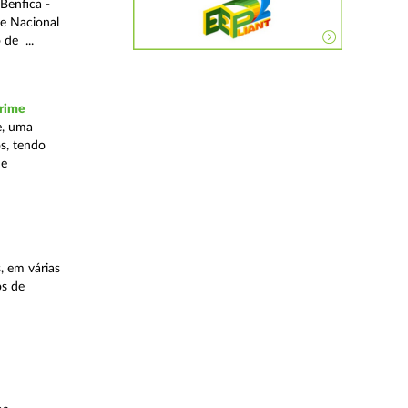
Benfica -
de Nacional
 de ...
crime
e, uma
os, tendo
ue
, em várias
os de