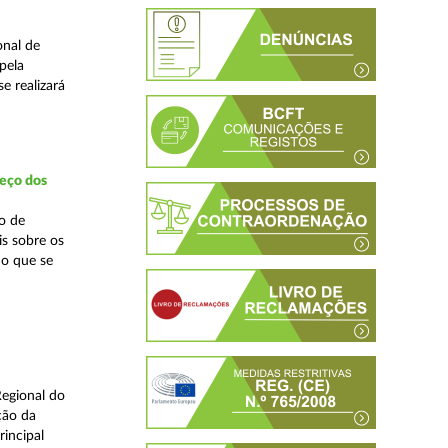
onal de
pela
e realizará
reço dos
o de
is sobre os
no que se
Regional do
ção da
incipal