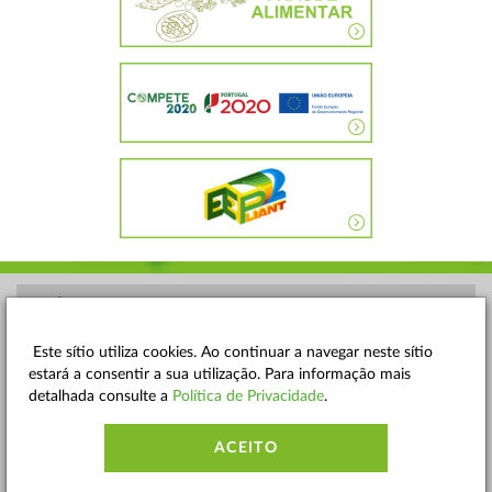
POLÍTICA DE PRIVACIDADE
TERMOS E CONDIÇÕES
Este sítio utiliza cookies. Ao continuar a navegar neste sítio
estará a consentir a sua utilização. Para informação mais
MAPA DO SITE
detalhada consulte a
Política de Privacidade
.
CONTACTOS
ACEITO
ACESSIBILIDADE