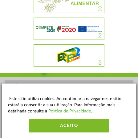
POLÍTICA DE PRIVACIDADE
TERMOS E CONDIÇÕES
Este sítio utiliza cookies. Ao continuar a navegar neste sítio
estará a consentir a sua utilização. Para informação mais
MAPA DO SITE
detalhada consulte a
Política de Privacidade
.
CONTACTOS
ACEITO
ACESSIBILIDADE