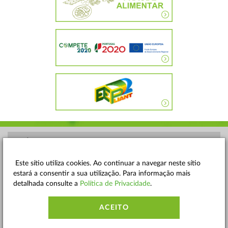
POLÍTICA DE PRIVACIDADE
TERMOS E CONDIÇÕES
Este sítio utiliza cookies. Ao continuar a navegar neste sítio
estará a consentir a sua utilização. Para informação mais
MAPA DO SITE
detalhada consulte a
Política de Privacidade
.
CONTACTOS
ACEITO
ACESSIBILIDADE