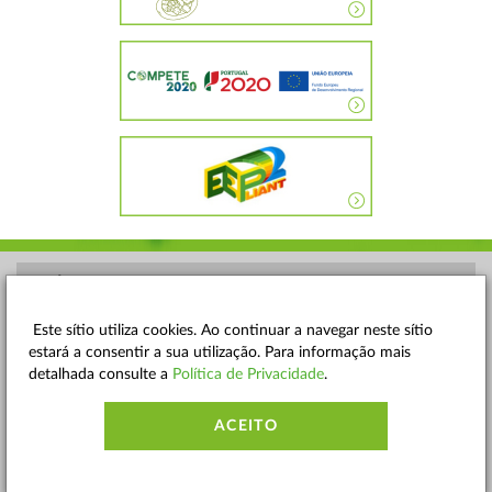
POLÍTICA DE PRIVACIDADE
TERMOS E CONDIÇÕES
Este sítio utiliza cookies. Ao continuar a navegar neste sítio
estará a consentir a sua utilização. Para informação mais
MAPA DO SITE
detalhada consulte a
Política de Privacidade
.
CONTACTOS
ACEITO
ACESSIBILIDADE