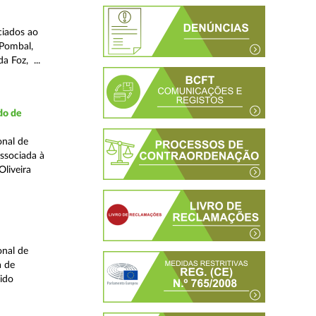
ciados ao
(Pombal,
a Foz, ...
do de
onal de
associada à
liveira
onal de
a de
ido