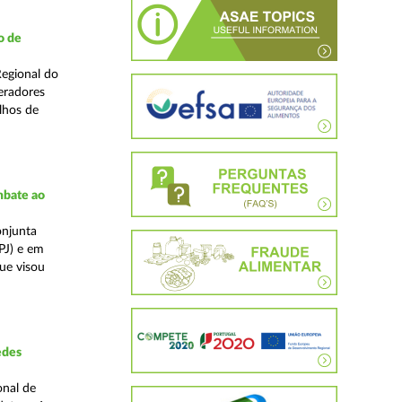
o de
Regional do
eradores
lhos de
mbate ao
onjunta
PJ) e em
que visou
edes
onal de