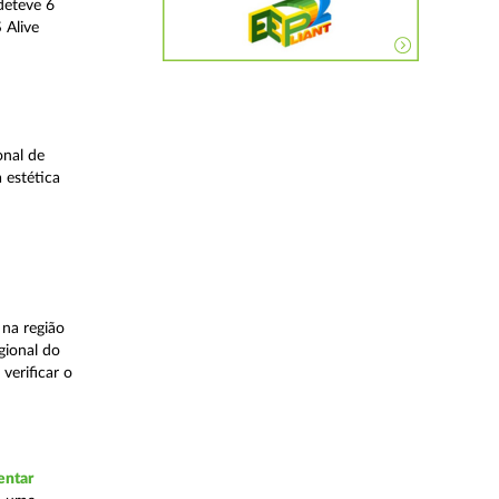
deteve 6
 Alive
onal de
 estética
na região
gional do
verificar o
entar