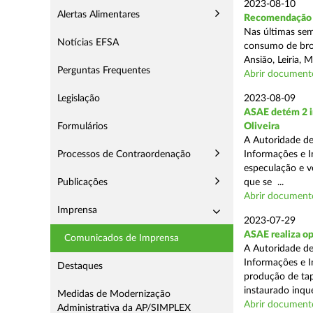
2023-08-10
Alertas Alimentares
Recomendação d
Nas últimas sem
Notícias EFSA
consumo de broa 
Ansião, Leiria,
Perguntas Frequentes
Abrir document
Legislação
2023-08-09
ASAE detém 2 in
Formulários
Oliveira
A Autoridade de
Processos de Contraordenação
Informações e In
especulação e v
Publicações
que se ...
Abrir document
Imprensa
2023-07-29
ASAE realiza o
Comunicados de Imprensa
A Autoridade de
Informações e I
Destaques
produção de tap
instaurado inqué
Medidas de Modernização
Abrir document
Administrativa da AP/SIMPLEX