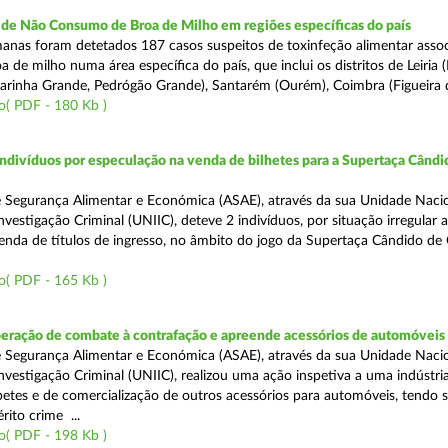
e Não Consumo de Broa de Milho em regiões específicas do país
anas foram detetados 187 casos suspeitos de toxinfeção alimentar asso
de milho numa área específica do país, que inclui os distritos de Leiria 
 Marinha Grande, Pedrógão Grande), Santarém (Ourém), Coimbra (Figueira d
o( PDF - 180 Kb )
divíduos por especulação na venda de bilhetes para a Supertaça Cândi
 Segurança Alimentar e Económica (ASAE), através da sua Unidade Naci
vestigação Criminal (UNIIC), deteve 2 indivíduos, por situação irregular 
enda de títulos de ingresso, no âmbito do jogo da Supertaça Cândido de O
o( PDF - 165 Kb )
peração de combate à contrafação e apreende acessórios de automóveis
 Segurança Alimentar e Económica (ASAE), através da sua Unidade Naci
nvestigação Criminal (UNIIC), realizou uma ação inspetiva a uma indústri
etes e de comercialização de outros acessórios para automóveis, tendo s
rito crime ...
o( PDF - 198 Kb )