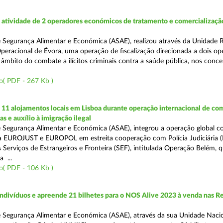
atividade de 2 operadores económicos de tratamento e comercializaçã
 Segurança Alimentar e Económica (ASAE), realizou através da Unidade 
peracional de Évora, uma operação de fiscalização direcionada a dois op
âmbito do combate a ilícitos criminais contra a saúde pública, nos conce
o( PDF - 267 Kb )
11 alojamentos locais em Lisboa durante operação internacional de co
as e auxílio à imigração ilegal
 Segurança Alimentar e Económica (ASAE), integrou a operação global c
a EUROJUST e EUROPOL em estreita cooperação com Polícia Judiciária (
 Serviços de Estrangeiros e Fronteira (SEF), intitulada Operação Belém, 
 ...
o( PDF - 106 Kb )
ndivíduos e apreende 21 bilhetes para o NOS Alive 2023 à venda nas R
 Segurança Alimentar e Económica (ASAE), através da sua Unidade Naci