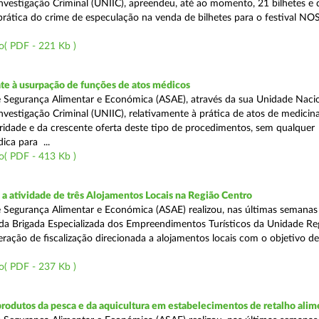
nvestigação Criminal (UNIIC), apreendeu, até ao momento, 21 bilhetes e 
prática do crime de especulação na venda de bilhetes para o festival NOS
o( PDF - 221 Kb )
e à usurpação de funções de atos médicos
 Segurança Alimentar e Económica (ASAE), através da sua Unidade Naci
nvestigação Criminal (UNIIC), relativamente à prática de atos de medicina
ridade e da crescente oferta deste tipo de procedimentos, sem qualquer
ica para ...
o( PDF - 413 Kb )
 atividade de três Alojamentos Locais na Região Centro
 Segurança Alimentar e Económica (ASAE) realizou, nas últimas semanas 
 da Brigada Especializada dos Empreendimentos Turísticos da Unidade Re
ação de fiscalização direcionada a alojamentos locais com o objetivo de 
o( PDF - 237 Kb )
produtos da pesca e da aquicultura em estabelecimentos de retalho alim