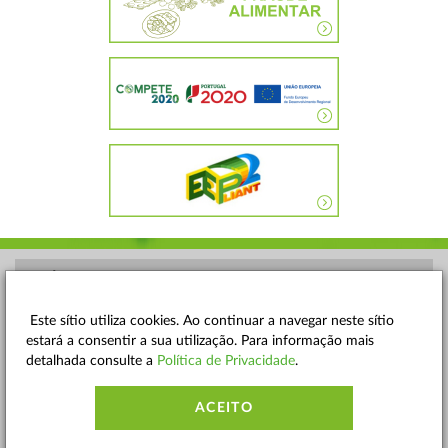
POLÍTICA DE PRIVACIDADE
TERMOS E CONDIÇÕES
Este sítio utiliza cookies. Ao continuar a navegar neste sítio
estará a consentir a sua utilização. Para informação mais
MAPA DO SITE
detalhada consulte a
Política de Privacidade
.
CONTACTOS
ACEITO
ACESSIBILIDADE