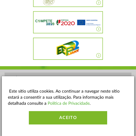
POLÍTICA DE PRIVACIDADE
TERMOS E CONDIÇÕES
Este sítio utiliza cookies. Ao continuar a navegar neste sítio
estará a consentir a sua utilização. Para informação mais
MAPA DO SITE
detalhada consulte a
Política de Privacidade
.
CONTACTOS
ACEITO
ACESSIBILIDADE