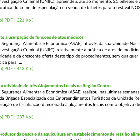
nvestigação Criminal (UNIIC), apreendeu, até ao momento, 21 bilhetes e 
prática do crime de especulação na venda de bilhetes para o festival NOS
o( PDF - 221 Kb )
e à usurpação de funções de atos médicos
 Segurança Alimentar e Económica (ASAE), através da sua Unidade Naci
nvestigação Criminal (UNIIC), relativamente à prática de atos de medicina
ridade e da crescente oferta deste tipo de procedimentos, sem qualquer
ica para ...
o( PDF - 413 Kb )
 atividade de três Alojamentos Locais na Região Centro
 Segurança Alimentar e Económica (ASAE) realizou, nas últimas semanas 
 da Brigada Especializada dos Empreendimentos Turísticos da Unidade Re
ação de fiscalização direcionada a alojamentos locais com o objetivo de 
o( PDF - 237 Kb )
produtos da pesca e da aquicultura em estabelecimentos de retalho alim