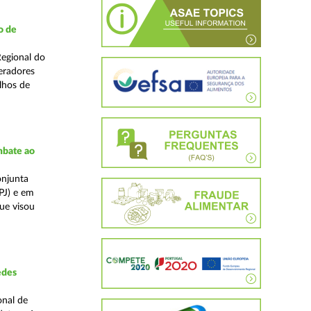
o de
Regional do
eradores
lhos de
mbate ao
onjunta
PJ) e em
que visou
edes
onal de