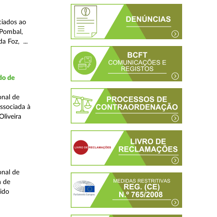
ciados ao
(Pombal,
a Foz, ...
do de
onal de
associada à
liveira
onal de
a de
ido