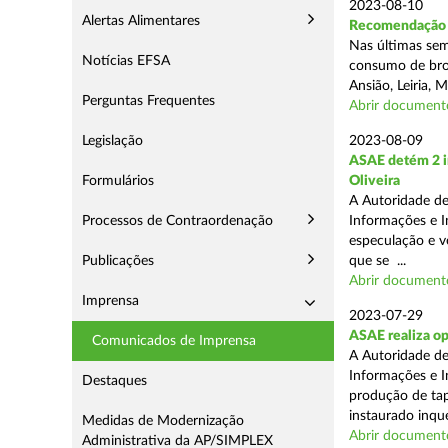
2023-08-10
Alertas Alimentares
Recomendação d
Nas últimas sem
Notícias EFSA
consumo de broa 
Ansião, Leiria,
Perguntas Frequentes
Abrir document
Legislação
2023-08-09
ASAE detém 2 in
Formulários
Oliveira
A Autoridade de
Processos de Contraordenação
Informações e In
especulação e v
Publicações
que se ...
Abrir document
Imprensa
2023-07-29
ASAE realiza o
Comunicados de Imprensa
A Autoridade de
Informações e I
Destaques
produção de tap
instaurado inqué
Medidas de Modernização
Abrir document
Administrativa da AP/SIMPLEX