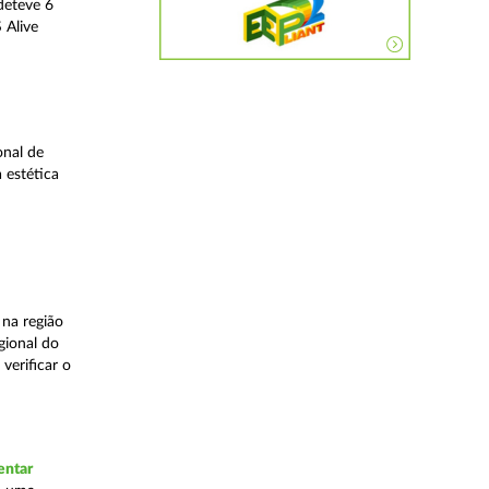
deteve 6
 Alive
onal de
 estética
na região
gional do
verificar o
entar