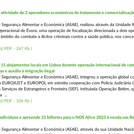
atividade de 2 operadores económicos de tratamento e comercializaçã
 Segurança Alimentar e Económica (ASAE), realizou através da Unidade 
peracional de Évora, uma operação de fiscalização direcionada a dois op
âmbito do combate a ilícitos criminais contra a saúde pública, nos conce
o( PDF - 267 Kb )
11 alojamentos locais em Lisboa durante operação internacional de co
as e auxílio à imigração ilegal
 Segurança Alimentar e Económica (ASAE), integrou a operação global c
a EUROJUST e EUROPOL em estreita cooperação com Polícia Judiciária (
 Serviços de Estrangeiros e Fronteira (SEF), intitulada Operação Belém, 
 ...
o( PDF - 106 Kb )
ndivíduos e apreende 21 bilhetes para o NOS Alive 2023 à venda nas R
 Segurança Alimentar e Económica (ASAE), através da sua Unidade Naci