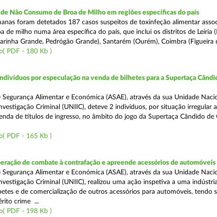
e Não Consumo de Broa de Milho em regiões específicas do país
anas foram detetados 187 casos suspeitos de toxinfeção alimentar asso
de milho numa área específica do país, que inclui os distritos de Leiria 
 Marinha Grande, Pedrógão Grande), Santarém (Ourém), Coimbra (Figueira d
o( PDF - 180 Kb )
divíduos por especulação na venda de bilhetes para a Supertaça Cândi
 Segurança Alimentar e Económica (ASAE), através da sua Unidade Naci
vestigação Criminal (UNIIC), deteve 2 indivíduos, por situação irregular 
enda de títulos de ingresso, no âmbito do jogo da Supertaça Cândido de O
o( PDF - 165 Kb )
peração de combate à contrafação e apreende acessórios de automóveis
 Segurança Alimentar e Económica (ASAE), através da sua Unidade Naci
nvestigação Criminal (UNIIC), realizou uma ação inspetiva a uma indústri
etes e de comercialização de outros acessórios para automóveis, tendo s
rito crime ...
o( PDF - 198 Kb )