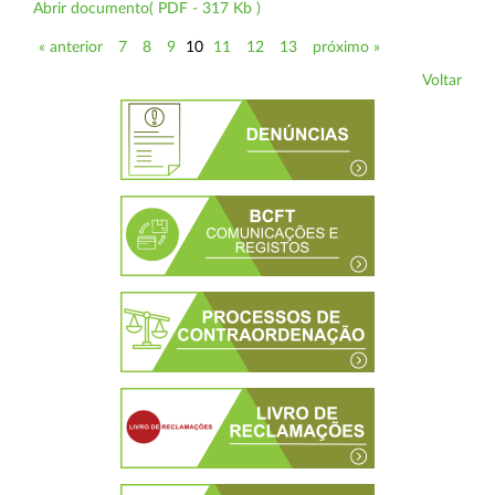
Abrir documento( PDF - 317 Kb )
« anterior
7
8
9
10
11
12
13
próximo »
Voltar