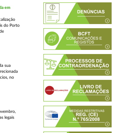
ada em
alização
is do Porto
 de
da sua
irecionada
cios, no
novembro,
s legais