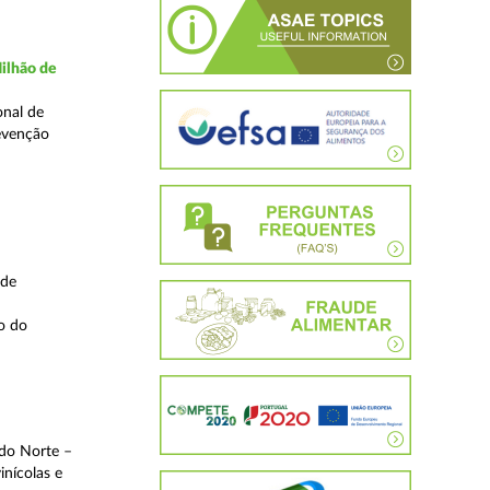
ilhão de
onal de
evenção
 de
o do
 do Norte –
inícolas e