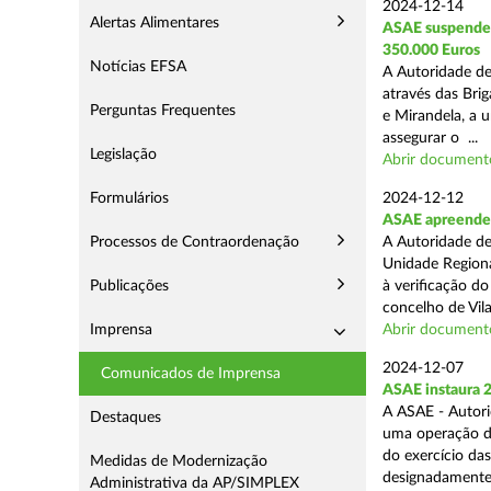
2024-12-14
Alertas Alimentares
ASAE suspende E
350.000 Euros
Notícias EFSA
A Autoridade de
através das Bri
Perguntas Frequentes
e Mirandela, a 
assegurar o ...
Legislação
Abrir document
Formulários
2024-12-12
ASAE apreende m
Processos de Contraordenação
A Autoridade de
Unidade Regiona
Publicações
à verificação d
concelho de Vila
Imprensa
Abrir document
2024-12-07
Comunicados de Imprensa
ASAE instaura 
A ASAE - Autori
Destaques
uma operação de 
do exercício da
Medidas de Modernização
designadamente 
Administrativa da AP/SIMPLEX