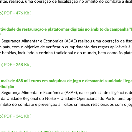
tar, realizou, uma operação de fiscalização no âmbito do combate a ilíci
o( PDF - 476 Kb )
atividade de restauração e plataformas digitais no âmbito da campanha "
"
 Segurança Alimentar e Económica (ASAE) realizou uma operação de fisca
o país, com o objetivo de verificar o cumprimento das regras aplicáveis à
e bebidas, incluindo a cozinha tradicional e do mundo, bem como às pla
o( PDF - 268 Kb )
mais de 488 mil euros em máquinas de jogo e desmantela unidade ilega
ribuição
 Segurança Alimentar e Económica (ASAE), na sequência de diligências de
és da Unidade Regional do Norte – Unidade Operacional do Porto, uma op
âmbito do combate e prevenção a ilícitos criminais relacionados com o jogo
o( PDF - 341 Kb )