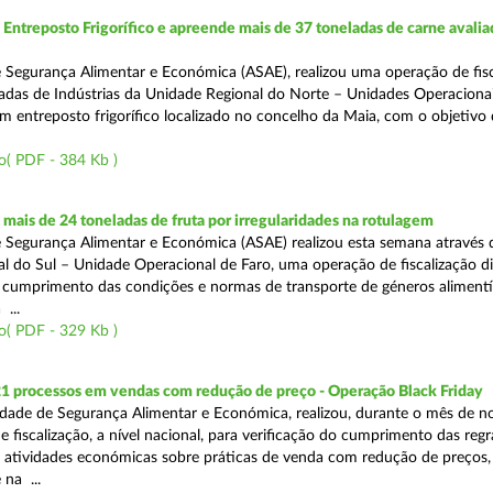
ntreposto Frigorífico e apreende mais de 37 toneladas de carne avali
 Segurança Alimentar e Económica (ASAE), realizou uma operação de fisc
gadas de Indústrias da Unidade Regional do Norte – Unidades Operaciona
um entreposto frigorífico localizado no concelho da Maia, com o objetivo
o( PDF - 384 Kb )
ais de 24 toneladas de fruta por irregularidades na rotulagem
 Segurança Alimentar e Económica (ASAE) realizou esta semana através 
l do Sul – Unidade Operacional de Faro, uma operação de fiscalização d
o cumprimento das condições e normas de transporte de géneros alimentí
 ...
o( PDF - 329 Kb )
21 processos em vendas com redução de preço - Operação Black Friday
dade de Segurança Alimentar e Económica, realizou, durante o mês de 
fiscalização, a nível nacional, para verificação do cumprimento das regra
s atividades económicas sobre práticas de venda com redução de preços,
na ...