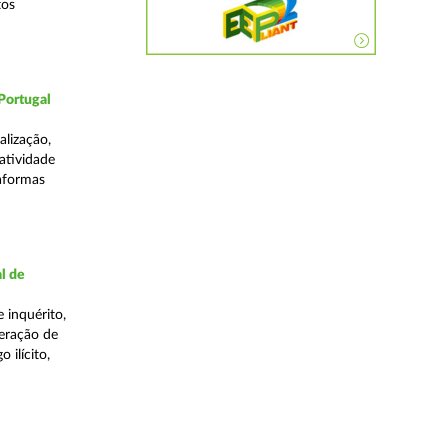
tos
Portugal
lização,
 atividade
taformas
l de
 inquérito,
eração de
 ilícito,