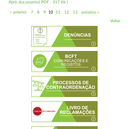
Abrir documento( PDF - 317 Kb )
« anterior
7
8
9
10
11
12
13
próximo »
Voltar