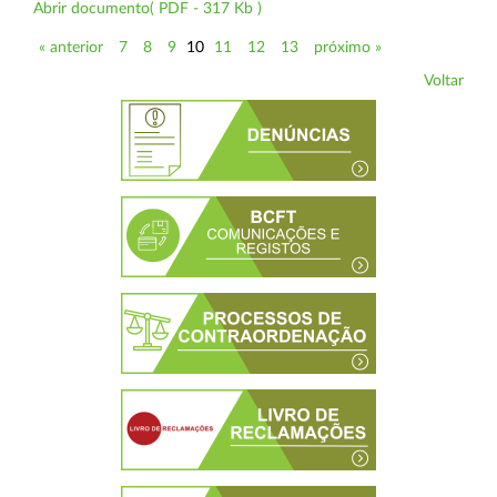
Abrir documento( PDF - 317 Kb )
« anterior
7
8
9
10
11
12
13
próximo »
Voltar