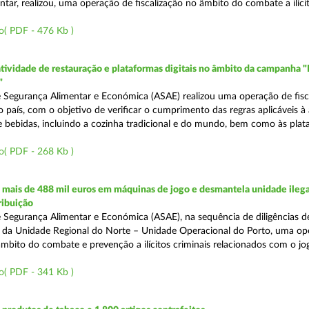
tar, realizou, uma operação de fiscalização no âmbito do combate a ilíci
o( PDF - 476 Kb )
atividade de restauração e plataformas digitais no âmbito da campanha "
"
 Segurança Alimentar e Económica (ASAE) realizou uma operação de fisca
o país, com o objetivo de verificar o cumprimento das regras aplicáveis à
e bebidas, incluindo a cozinha tradicional e do mundo, bem como às pla
o( PDF - 268 Kb )
mais de 488 mil euros em máquinas de jogo e desmantela unidade ilega
ribuição
 Segurança Alimentar e Económica (ASAE), na sequência de diligências de
és da Unidade Regional do Norte – Unidade Operacional do Porto, uma op
âmbito do combate e prevenção a ilícitos criminais relacionados com o jogo
o( PDF - 341 Kb )