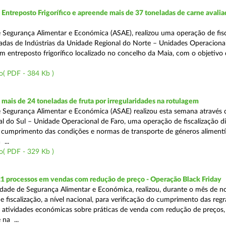
ntreposto Frigorífico e apreende mais de 37 toneladas de carne avali
 Segurança Alimentar e Económica (ASAE), realizou uma operação de fisc
gadas de Indústrias da Unidade Regional do Norte – Unidades Operaciona
um entreposto frigorífico localizado no concelho da Maia, com o objetivo
o( PDF - 384 Kb )
ais de 24 toneladas de fruta por irregularidades na rotulagem
 Segurança Alimentar e Económica (ASAE) realizou esta semana através 
l do Sul – Unidade Operacional de Faro, uma operação de fiscalização d
o cumprimento das condições e normas de transporte de géneros alimentí
 ...
o( PDF - 329 Kb )
21 processos em vendas com redução de preço - Operação Black Friday
dade de Segurança Alimentar e Económica, realizou, durante o mês de 
fiscalização, a nível nacional, para verificação do cumprimento das regra
s atividades económicas sobre práticas de venda com redução de preços,
na ...