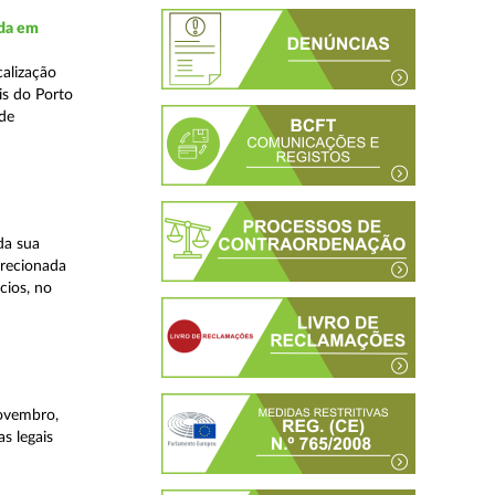
ada em
alização
is do Porto
 de
da sua
irecionada
cios, no
novembro,
s legais