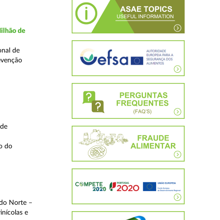
ilhão de
onal de
evenção
 de
o do
 do Norte –
inícolas e