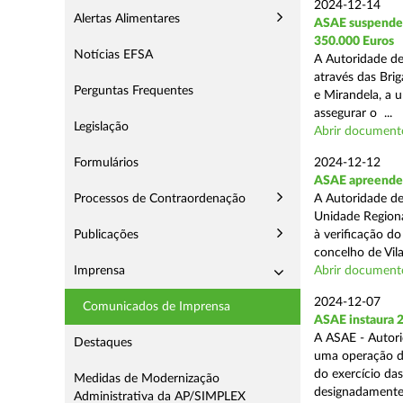
2024-12-14
Alertas Alimentares
ASAE suspende E
350.000 Euros
Notícias EFSA
A Autoridade de
através das Bri
Perguntas Frequentes
e Mirandela, a 
assegurar o ...
Legislação
Abrir document
Formulários
2024-12-12
ASAE apreende m
Processos de Contraordenação
A Autoridade de
Unidade Regiona
Publicações
à verificação d
concelho de Vila
Imprensa
Abrir document
2024-12-07
Comunicados de Imprensa
ASAE instaura 
A ASAE - Autori
Destaques
uma operação de 
do exercício da
Medidas de Modernização
designadamente 
Administrativa da AP/SIMPLEX