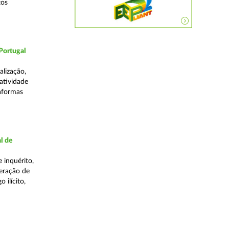
tos
Portugal
lização,
 atividade
taformas
l de
 inquérito,
eração de
 ilícito,