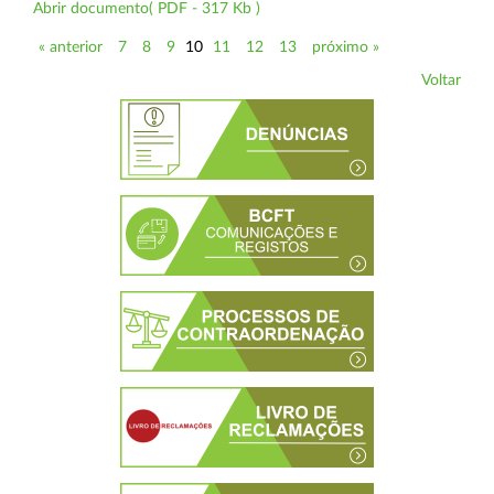
Abrir documento( PDF - 317 Kb )
« anterior
7
8
9
10
11
12
13
próximo »
Voltar