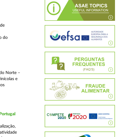
 de
o do
 do Norte –
inícolas e
tos
Portugal
lização,
 atividade