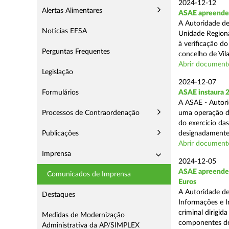
2024-12-12
Alertas Alimentares
ASAE apreende m
A Autoridade de
Notícias EFSA
Unidade Regiona
à verificação d
Perguntas Frequentes
concelho de Vila
Abrir document
Legislação
2024-12-07
Formulários
ASAE instaura 
A ASAE - Autori
Processos de Contraordenação
uma operação de 
do exercício da
Publicações
designadamente 
Abrir document
Imprensa
2024-12-05
ASAE apreende m
Comunicados de Imprensa
Euros
A Autoridade de
Destaques
Informações e I
criminal dirigid
Medidas de Modernização
componentes de 
Administrativa da AP/SIMPLEX