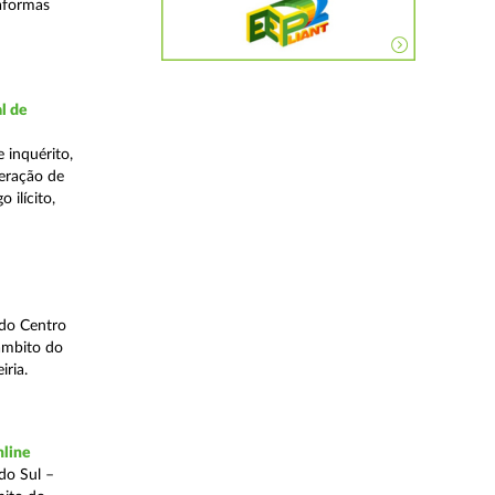
taformas
l de
 inquérito,
eração de
 ilícito,
 do Centro
âmbito do
iria.
nline
do Sul –