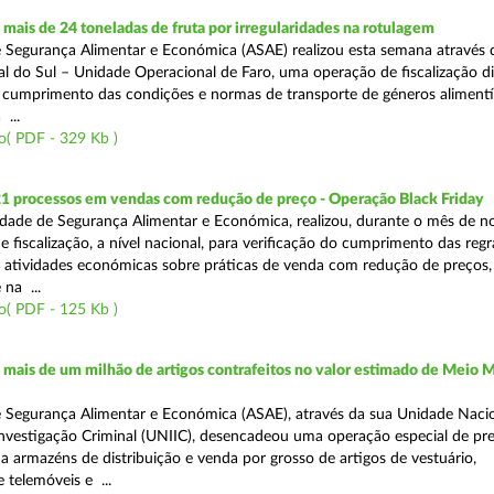
ais de 24 toneladas de fruta por irregularidades na rotulagem
 Segurança Alimentar e Económica (ASAE) realizou esta semana através 
l do Sul – Unidade Operacional de Faro, uma operação de fiscalização d
o cumprimento das condições e normas de transporte de géneros alimentí
 ...
o( PDF - 329 Kb )
21 processos em vendas com redução de preço - Operação Black Friday
dade de Segurança Alimentar e Económica, realizou, durante o mês de 
fiscalização, a nível nacional, para verificação do cumprimento das regra
s atividades económicas sobre práticas de venda com redução de preços,
na ...
o( PDF - 125 Kb )
ais de um milhão de artigos contrafeitos no valor estimado de Meio M
 Segurança Alimentar e Económica (ASAE), através da sua Unidade Naci
nvestigação Criminal (UNIIC), desencadeou uma operação especial de pr
a a armazéns de distribuição e venda por grosso de artigos de vestuário,
telemóveis e ...