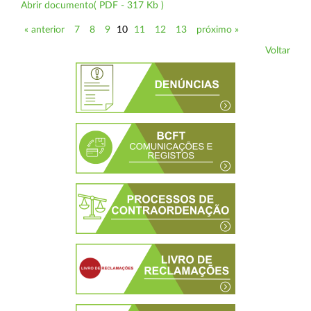
Abrir documento( PDF - 317 Kb )
« anterior
7
8
9
10
11
12
13
próximo »
Voltar