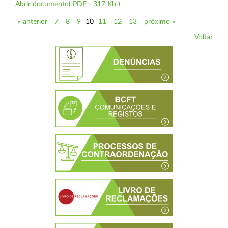
Abrir documento( PDF - 317 Kb )
« anterior
7
8
9
10
11
12
13
próximo »
Voltar