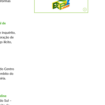
taformas
l de
 inquérito,
eração de
 ilícito,
 do Centro
âmbito do
iria.
nline
do Sul –