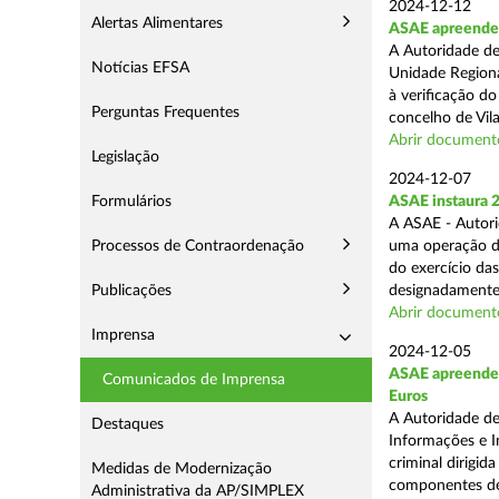
2024-12-12
Alertas Alimentares
ASAE apreende m
A Autoridade de
Notícias EFSA
Unidade Regiona
à verificação d
Perguntas Frequentes
concelho de Vila
Abrir document
Legislação
2024-12-07
Formulários
ASAE instaura 
A ASAE - Autori
Processos de Contraordenação
uma operação de 
do exercício da
Publicações
designadamente 
Abrir document
Imprensa
2024-12-05
ASAE apreende m
Comunicados de Imprensa
Euros
A Autoridade de
Destaques
Informações e I
criminal dirigid
Medidas de Modernização
componentes de 
Administrativa da AP/SIMPLEX