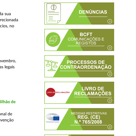
da sua
irecionada
cios, no
novembro,
s legais
ilhão de
onal de
evenção