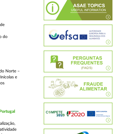
 de
o do
 do Norte –
inícolas e
tos
Portugal
lização,
 atividade