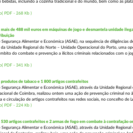
e bebidas, incluindo a cozinha tradicional e do mundo, bem como às pla
o( PDF - 268 Kb )
mais de 488 mil euros em máquinas de jogo e desmantela unidade ilega
ribuição
 Segurança Alimentar e Económica (ASAE), na sequência de diligências de
és da Unidade Regional do Norte – Unidade Operacional do Porto, uma op
âmbito do combate e prevenção a ilícitos criminais relacionados com o jogo
o( PDF - 341 Kb )
rodutos de tabaco e 1 800 artigos contrafeitos
 Segurança Alimentar e Económica (ASAE), através da Unidade Regional
cional de Coimbra, realizou ontem uma ação de prevenção criminal no 
e circulação de artigos contrafeitos nas redes sociais, no concelho de Le
o( PDF - 224 Kb )
30 artigos contrafeitos e 2 armas de fogo em combate à contrafação o
 Segurança Alimentar e Económica (ASAE), através da Unidade Regional 