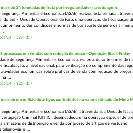
ais de 24 toneladas de fruta por irregularidades na rotulagem
 Segurança Alimentar e Económica (ASAE) realizou esta semana através 
l do Sul – Unidade Operacional de Faro, uma operação de fiscalização d
o cumprimento das condições e normas de transporte de géneros alimentí
 ...
o( PDF - 329 Kb )
21 processos em vendas com redução de preço - Operação Black Friday
dade de Segurança Alimentar e Económica, realizou, durante o mês de 
fiscalização, a nível nacional, para verificação do cumprimento das regra
s atividades económicas sobre práticas de venda com redução de preços,
na ...
o( PDF - 125 Kb )
ais de um milhão de artigos contrafeitos no valor estimado de Meio M
 Segurança Alimentar e Económica (ASAE), através da sua Unidade Naci
nvestigação Criminal (UNIIC), desencadeou uma operação especial de pr
a a armazéns de distribuição e venda por grosso de artigos de vestuário,
telemóveis e ...