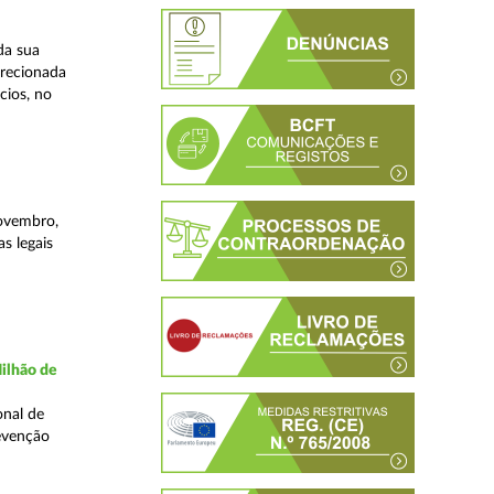
da sua
irecionada
cios, no
novembro,
s legais
ilhão de
onal de
evenção