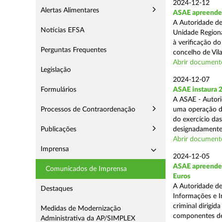
2024-12-12
Alertas Alimentares
ASAE apreende m
A Autoridade de
Notícias EFSA
Unidade Regiona
à verificação d
Perguntas Frequentes
concelho de Vila
Abrir document
Legislação
2024-12-07
Formulários
ASAE instaura 
A ASAE - Autori
Processos de Contraordenação
uma operação de 
do exercício da
Publicações
designadamente 
Abrir document
Imprensa
2024-12-05
ASAE apreende m
Comunicados de Imprensa
Euros
A Autoridade de
Destaques
Informações e I
criminal dirigid
Medidas de Modernização
componentes de 
Administrativa da AP/SIMPLEX