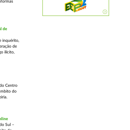
taformas
l de
 inquérito,
eração de
 ilícito,
 do Centro
âmbito do
iria.
nline
do Sul –