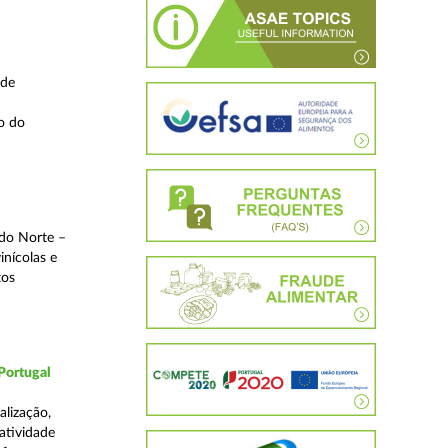
 de
o do
 do Norte –
inícolas e
tos
Portugal
lização,
 atividade