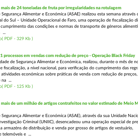
ais de 24 toneladas de fruta por irregularidades na rotulagem
 Segurança Alimentar e Económica (ASAE) realizou esta semana através 
l do Sul – Unidade Operacional de Faro, uma operação de fiscalização d
o cumprimento das condições e normas de transporte de géneros alimentí
 ...
o( PDF - 329 Kb )
21 processos em vendas com redução de preço - Operação Black Friday
dade de Segurança Alimentar e Económica, realizou, durante o mês de 
fiscalização, a nível nacional, para verificação do cumprimento das regra
s atividades económicas sobre práticas de venda com redução de preços,
na ...
o( PDF - 125 Kb )
ais de um milhão de artigos contrafeitos no valor estimado de Meio M
 Segurança Alimentar e Económica (ASAE), através da sua Unidade Naci
nvestigação Criminal (UNIIC), desencadeou uma operação especial de pr
a a armazéns de distribuição e venda por grosso de artigos de vestuário,
telemóveis e ...