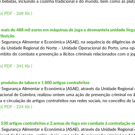
e bebidas, incluindo a cozinha tradicional e do mundo, bem como às pla
o( PDF - 268 Kb )
mais de 488 mil euros em máquinas de jogo e desmantela unidade ilega
ribuição
 Segurança Alimentar e Económica (ASAE), na sequência de diligências de
és da Unidade Regional do Norte – Unidade Operacional do Porto, uma op
âmbito do combate e prevenção a ilícitos criminais relacionados com o jogo
o( PDF - 341 Kb )
rodutos de tabaco e 1 800 artigos contrafeitos
 Segurança Alimentar e Económica (ASAE), através da Unidade Regional
cional de Coimbra, realizou ontem uma ação de prevenção criminal no 
e circulação de artigos contrafeitos nas redes sociais, no concelho de Le
o( PDF - 224 Kb )
30 artigos contrafeitos e 2 armas de fogo em combate à contrafação o
 Segurança Alimentar e Económica (ASAE), através da Unidade Regional 