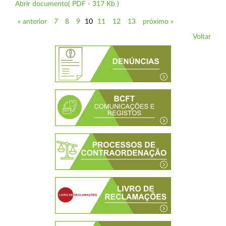
Abrir documento( PDF - 317 Kb )
« anterior
7
8
9
10
11
12
13
próximo »
Voltar