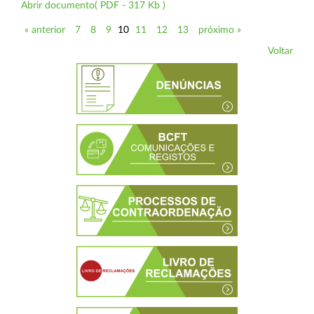
Abrir documento( PDF - 317 Kb )
« anterior
7
8
9
10
11
12
13
próximo »
Voltar