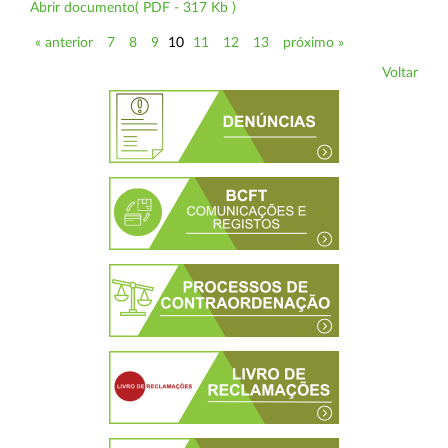
Abrir documento( PDF - 317 Kb )
« anterior
7
8
9
10
11
12
13
próximo »
Voltar