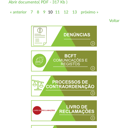
Abrir documento( PDF - 317 Kb )
« anterior
7
8
9
10
11
12
13
próximo »
Voltar