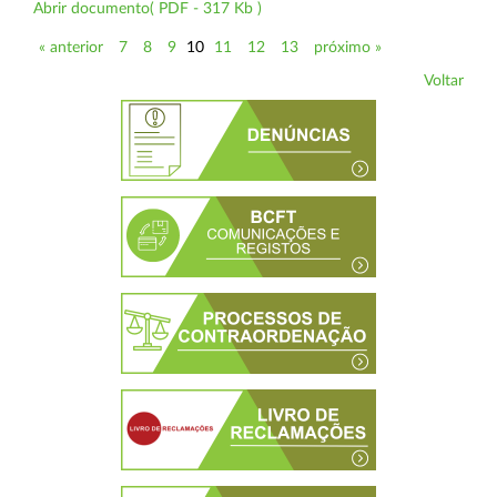
Abrir documento( PDF - 317 Kb )
« anterior
7
8
9
10
11
12
13
próximo »
Voltar