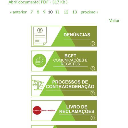
Abrir documento( PDF - 317 Kb )
« anterior
7
8
9
10
11
12
13
próximo »
Voltar