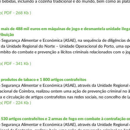
e bebidas, incluindo a cozinha tradicional e do mundo, bem como às pla
o( PDF - 268 Kb )
mais de 488 mil euros em máquinas de jogo e desmantela unidade ilega
ribuição
 Segurança Alimentar e Económica (ASAE), na sequência de diligências de
és da Unidade Regional do Norte – Unidade Operacional do Porto, uma op
âmbito do combate e prevenção a ilícitos criminais relacionados com o jogo
o( PDF - 341 Kb )
rodutos de tabaco e 1 800 artigos contrafeitos
 Segurança Alimentar e Económica (ASAE), através da Unidade Regional
cional de Coimbra, realizou ontem uma ação de prevenção criminal no 
e circulação de artigos contrafeitos nas redes sociais, no concelho de Le
o( PDF - 224 Kb )
30 artigos contrafeitos e 2 armas de fogo em combate à contrafação o
 Segurança Alimentar e Económica (ASAE), através da Unidade Regional 