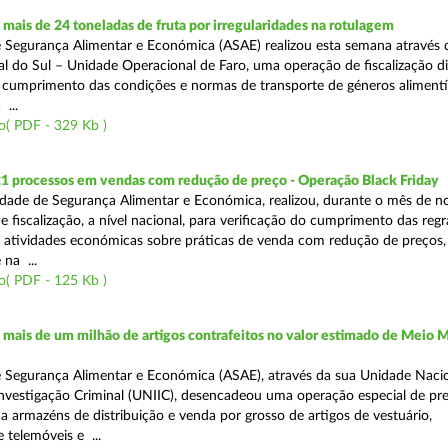
ais de 24 toneladas de fruta por irregularidades na rotulagem
 Segurança Alimentar e Económica (ASAE) realizou esta semana através 
l do Sul – Unidade Operacional de Faro, uma operação de fiscalização d
o cumprimento das condições e normas de transporte de géneros alimentí
 ...
o( PDF - 329 Kb )
21 processos em vendas com redução de preço - Operação Black Friday
dade de Segurança Alimentar e Económica, realizou, durante o mês de 
fiscalização, a nível nacional, para verificação do cumprimento das regra
s atividades económicas sobre práticas de venda com redução de preços,
na ...
o( PDF - 125 Kb )
ais de um milhão de artigos contrafeitos no valor estimado de Meio M
 Segurança Alimentar e Económica (ASAE), através da sua Unidade Naci
nvestigação Criminal (UNIIC), desencadeou uma operação especial de pr
a a armazéns de distribuição e venda por grosso de artigos de vestuário,
telemóveis e ...