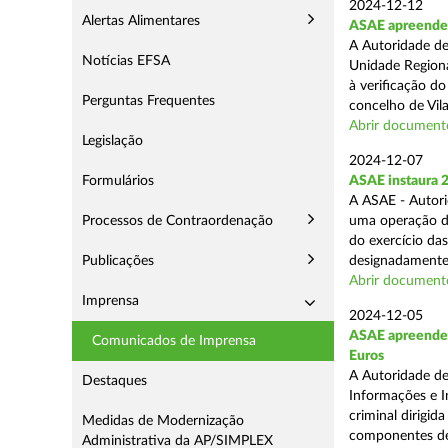
2024-12-12
Alertas Alimentares
ASAE apreende m
A Autoridade de
Notícias EFSA
Unidade Regiona
à verificação d
Perguntas Frequentes
concelho de Vila
Abrir document
Legislação
2024-12-07
Formulários
ASAE instaura 
A ASAE - Autori
Processos de Contraordenação
uma operação de 
do exercício da
Publicações
designadamente 
Abrir document
Imprensa
2024-12-05
ASAE apreende m
Comunicados de Imprensa
Euros
A Autoridade de
Destaques
Informações e I
criminal dirigid
Medidas de Modernização
componentes de 
Administrativa da AP/SIMPLEX