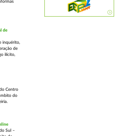
taformas
l de
 inquérito,
eração de
 ilícito,
 do Centro
âmbito do
iria.
nline
do Sul –