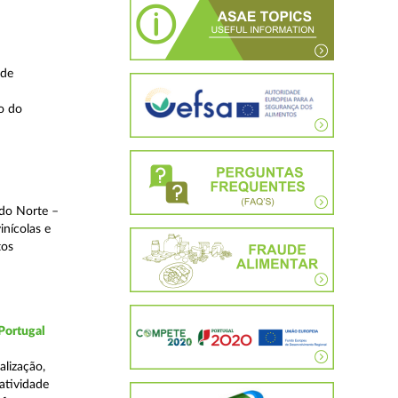
 de
o do
 do Norte –
inícolas e
tos
Portugal
lização,
 atividade