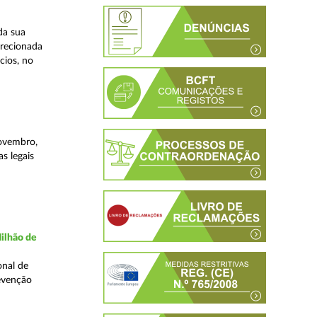
da sua
irecionada
cios, no
novembro,
s legais
ilhão de
onal de
evenção