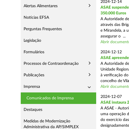
2024-12-14
Alertas Alimentares
ASAE suspende E
350.000 Euros
Notícias EFSA
A Autoridade de
através das Bri
Perguntas Frequentes
e Mirandela, a 
assegurar o ...
Legislação
Abrir document
Formulários
2024-12-12
ASAE apreende m
Processos de Contraordenação
A Autoridade de
Unidade Regiona
Publicações
à verificação d
concelho de Vila
Imprensa
Abrir document
2024-12-07
Comunicados de Imprensa
ASAE instaura 
A ASAE - Autori
Destaques
uma operação de 
do exercício da
Medidas de Modernização
designadamente 
Administrativa da AP/SIMPLEX