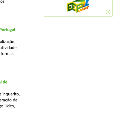
tos
Portugal
lização,
 atividade
taformas
l de
 inquérito,
eração de
 ilícito,