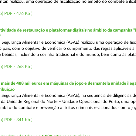
tar, realizou, uma operação de fiscalização no âmbito do combate a ilíci
o( PDF - 476 Kb )
atividade de restauração e plataformas digitais no âmbito da campanha "
"
 Segurança Alimentar e Económica (ASAE) realizou uma operação de fisca
o país, com o objetivo de verificar o cumprimento das regras aplicáveis à
e bebidas, incluindo a cozinha tradicional e do mundo, bem como às pla
o( PDF - 268 Kb )
mais de 488 mil euros em máquinas de jogo e desmantela unidade ilega
ribuição
 Segurança Alimentar e Económica (ASAE), na sequência de diligências de
és da Unidade Regional do Norte – Unidade Operacional do Porto, uma op
âmbito do combate e prevenção a ilícitos criminais relacionados com o jogo
o( PDF - 341 Kb )