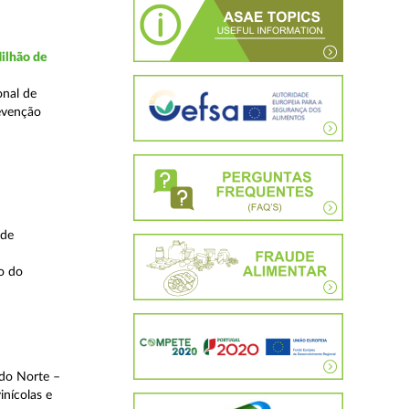
ilhão de
onal de
evenção
 de
o do
 do Norte –
inícolas e