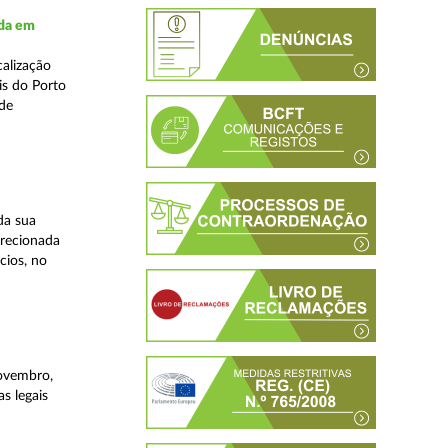
ada em
alização
is do Porto
 de
da sua
irecionada
cios, no
novembro,
s legais