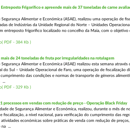
ntreposto Frigorífico e apreende mais de 37 toneladas de carne avali
 Segurança Alimentar e Económica (ASAE), realizou uma operação de fisc
gadas de Indústrias da Unidade Regional do Norte – Unidades Operaciona
um entreposto frigorífico localizado no concelho da Maia, com o objetivo
o( PDF - 384 Kb )
ais de 24 toneladas de fruta por irregularidades na rotulagem
 Segurança Alimentar e Económica (ASAE) realizou esta semana através 
l do Sul – Unidade Operacional de Faro, uma operação de fiscalização d
o cumprimento das condições e normas de transporte de géneros alimentí
 ...
o( PDF - 329 Kb )
21 processos em vendas com redução de preço - Operação Black Friday
dade de Segurança Alimentar e Económica, realizou, durante o mês de 
fiscalização, a nível nacional, para verificação do cumprimento das regra
s atividades económicas sobre práticas de venda com redução de preços,
na ...