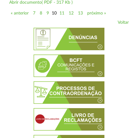
Abrir documento( PDF - 317 Kb )
« anterior
7
8
9
10
11
12
13
próximo »
Voltar