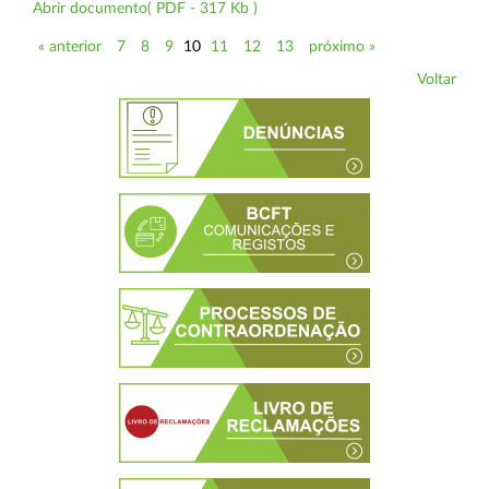
Abrir documento( PDF - 317 Kb )
« anterior
7
8
9
10
11
12
13
próximo »
Voltar