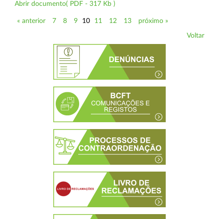
Abrir documento( PDF - 317 Kb )
« anterior
7
8
9
10
11
12
13
próximo »
Voltar