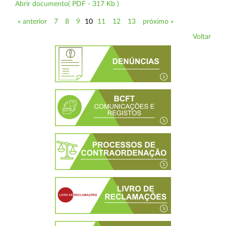
Abrir documento( PDF - 317 Kb )
« anterior
7
8
9
10
11
12
13
próximo »
Voltar