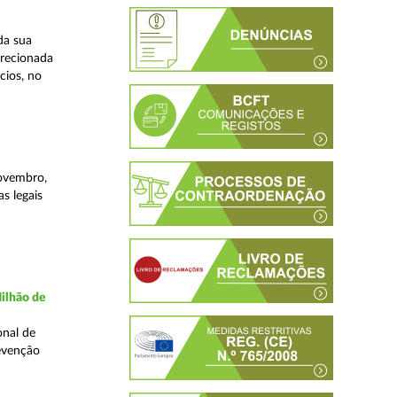
da sua
irecionada
cios, no
novembro,
s legais
ilhão de
onal de
evenção