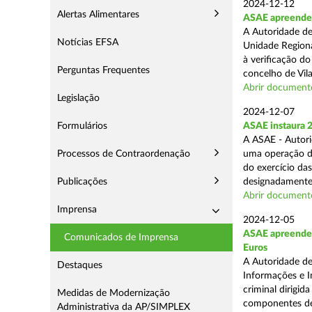
2024-12-12
Alertas Alimentares
ASAE apreende m
A Autoridade de
Notícias EFSA
Unidade Regiona
à verificação d
Perguntas Frequentes
concelho de Vila
Abrir document
Legislação
2024-12-07
Formulários
ASAE instaura 
A ASAE - Autori
Processos de Contraordenação
uma operação de 
do exercício da
Publicações
designadamente 
Abrir document
Imprensa
2024-12-05
ASAE apreende m
Comunicados de Imprensa
Euros
A Autoridade de
Destaques
Informações e I
criminal dirigid
Medidas de Modernização
componentes de 
Administrativa da AP/SIMPLEX