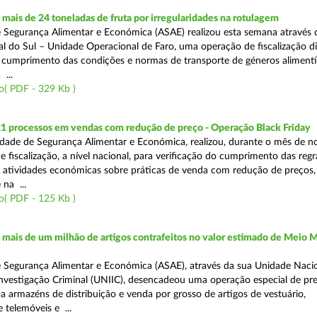
ais de 24 toneladas de fruta por irregularidades na rotulagem
 Segurança Alimentar e Económica (ASAE) realizou esta semana através 
l do Sul – Unidade Operacional de Faro, uma operação de fiscalização d
o cumprimento das condições e normas de transporte de géneros alimentí
 ...
o( PDF - 329 Kb )
21 processos em vendas com redução de preço - Operação Black Friday
dade de Segurança Alimentar e Económica, realizou, durante o mês de 
fiscalização, a nível nacional, para verificação do cumprimento das regra
s atividades económicas sobre práticas de venda com redução de preços,
na ...
o( PDF - 125 Kb )
ais de um milhão de artigos contrafeitos no valor estimado de Meio M
 Segurança Alimentar e Económica (ASAE), através da sua Unidade Naci
nvestigação Criminal (UNIIC), desencadeou uma operação especial de pr
a a armazéns de distribuição e venda por grosso de artigos de vestuário,
telemóveis e ...