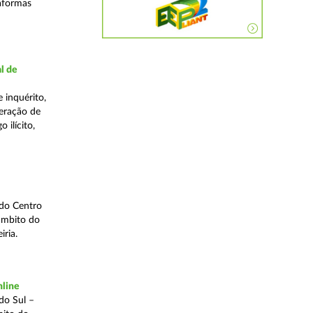
taformas
l de
 inquérito,
eração de
 ilícito,
 do Centro
âmbito do
iria.
nline
do Sul –