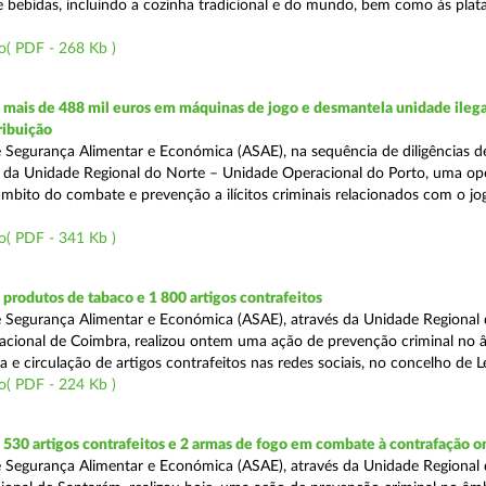
e bebidas, incluindo a cozinha tradicional e do mundo, bem como às pla
o( PDF - 268 Kb )
mais de 488 mil euros em máquinas de jogo e desmantela unidade ilega
ribuição
 Segurança Alimentar e Económica (ASAE), na sequência de diligências de
és da Unidade Regional do Norte – Unidade Operacional do Porto, uma op
âmbito do combate e prevenção a ilícitos criminais relacionados com o jogo
o( PDF - 341 Kb )
rodutos de tabaco e 1 800 artigos contrafeitos
 Segurança Alimentar e Económica (ASAE), através da Unidade Regional
cional de Coimbra, realizou ontem uma ação de prevenção criminal no 
e circulação de artigos contrafeitos nas redes sociais, no concelho de Le
o( PDF - 224 Kb )
30 artigos contrafeitos e 2 armas de fogo em combate à contrafação o
 Segurança Alimentar e Económica (ASAE), através da Unidade Regional 