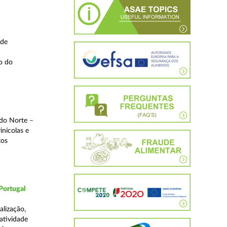
 de
o do
 do Norte –
inícolas e
tos
Portugal
lização,
 atividade