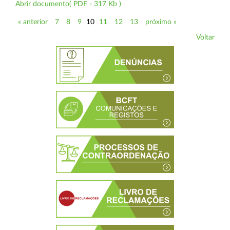
Abrir documento( PDF - 317 Kb )
« anterior
7
8
9
10
11
12
13
próximo »
Voltar