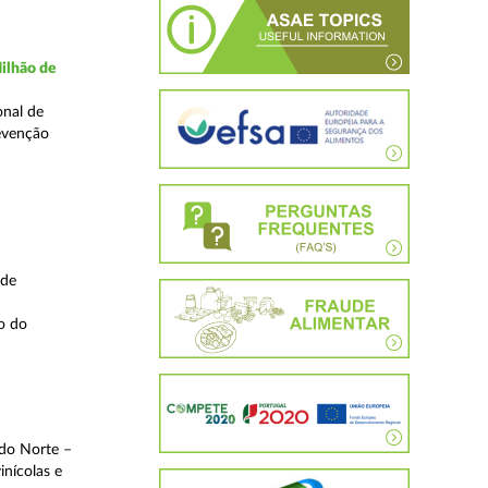
ilhão de
onal de
evenção
 de
o do
 do Norte –
inícolas e