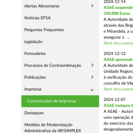
2024-12-14
Alertas Alimentares
ASAE suspende E
350.000 Euros
Notícias EFSA
A Autoridade de
através das Bri
Perguntas Frequentes
e Mirandela, a 
assegurar o ...
Legislação
Abrir document
Formulários
2024-12-12
ASAE apreende m
Processos de Contraordenação
A Autoridade de
Unidade Regiona
Publicações
à verificação d
concelho de Vila
Imprensa
Abrir document
2024-12-07
Comunicados de Imprensa
ASAE instaura 
A ASAE - Autori
Destaques
uma operação de 
do exercício da
Medidas de Modernização
designadamente 
Administrativa da AP/SIMPLEX