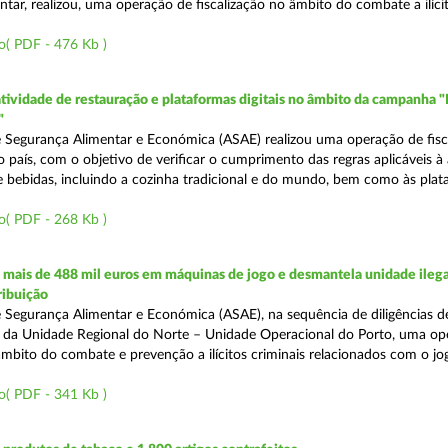
tar, realizou, uma operação de fiscalização no âmbito do combate a ilíci
o( PDF - 476 Kb )
atividade de restauração e plataformas digitais no âmbito da campanha "
"
 Segurança Alimentar e Económica (ASAE) realizou uma operação de fisca
o país, com o objetivo de verificar o cumprimento das regras aplicáveis à
e bebidas, incluindo a cozinha tradicional e do mundo, bem como às pla
o( PDF - 268 Kb )
mais de 488 mil euros em máquinas de jogo e desmantela unidade ilega
ribuição
 Segurança Alimentar e Económica (ASAE), na sequência de diligências de
és da Unidade Regional do Norte – Unidade Operacional do Porto, uma op
âmbito do combate e prevenção a ilícitos criminais relacionados com o jogo
o( PDF - 341 Kb )