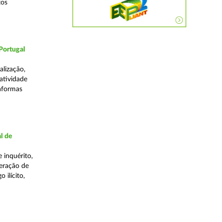
tos
Portugal
lização,
 atividade
taformas
l de
 inquérito,
eração de
 ilícito,