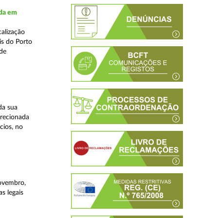
ada em
alização
is do Porto
 de
da sua
irecionada
cios, no
novembro,
s legais