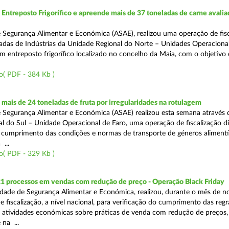
ntreposto Frigorífico e apreende mais de 37 toneladas de carne avali
 Segurança Alimentar e Económica (ASAE), realizou uma operação de fisc
gadas de Indústrias da Unidade Regional do Norte – Unidades Operaciona
um entreposto frigorífico localizado no concelho da Maia, com o objetivo
o( PDF - 384 Kb )
ais de 24 toneladas de fruta por irregularidades na rotulagem
 Segurança Alimentar e Económica (ASAE) realizou esta semana através 
l do Sul – Unidade Operacional de Faro, uma operação de fiscalização d
o cumprimento das condições e normas de transporte de géneros alimentí
 ...
o( PDF - 329 Kb )
21 processos em vendas com redução de preço - Operação Black Friday
dade de Segurança Alimentar e Económica, realizou, durante o mês de 
fiscalização, a nível nacional, para verificação do cumprimento das regra
s atividades económicas sobre práticas de venda com redução de preços,
na ...