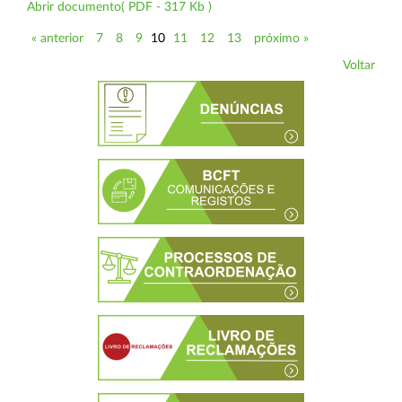
Abrir documento( PDF - 317 Kb )
« anterior
7
8
9
10
11
12
13
próximo »
Voltar