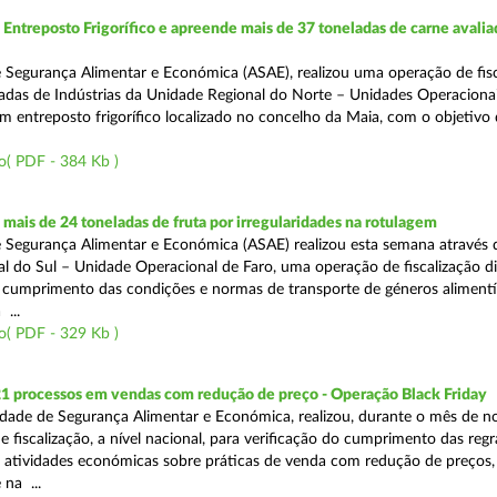
ntreposto Frigorífico e apreende mais de 37 toneladas de carne avali
 Segurança Alimentar e Económica (ASAE), realizou uma operação de fisc
gadas de Indústrias da Unidade Regional do Norte – Unidades Operaciona
um entreposto frigorífico localizado no concelho da Maia, com o objetivo
o( PDF - 384 Kb )
ais de 24 toneladas de fruta por irregularidades na rotulagem
 Segurança Alimentar e Económica (ASAE) realizou esta semana através 
l do Sul – Unidade Operacional de Faro, uma operação de fiscalização d
o cumprimento das condições e normas de transporte de géneros alimentí
 ...
o( PDF - 329 Kb )
21 processos em vendas com redução de preço - Operação Black Friday
dade de Segurança Alimentar e Económica, realizou, durante o mês de 
fiscalização, a nível nacional, para verificação do cumprimento das regra
s atividades económicas sobre práticas de venda com redução de preços,
na ...