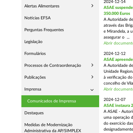
2024-12-14
Alertas Alimentares
ASAE suspende E
350.000 Euros
Notícias EFSA
A Autoridade de
através das Bri
Perguntas Frequentes
e Mirandela, a 
assegurar o ...
Legislação
Abrir document
Formulários
2024-12-12
ASAE apreende m
Processos de Contraordenação
A Autoridade de
Unidade Regiona
Publicações
à verificação d
concelho de Vila
Imprensa
Abrir document
2024-12-07
Comunicados de Imprensa
ASAE instaura 
A ASAE - Autori
Destaques
uma operação de 
do exercício da
Medidas de Modernização
designadamente 
Administrativa da AP/SIMPLEX