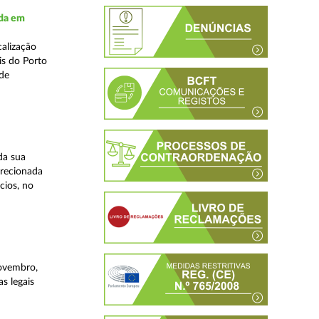
ada em
alização
is do Porto
 de
da sua
irecionada
cios, no
novembro,
s legais