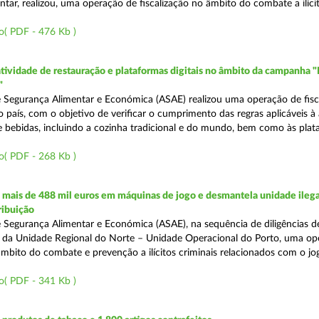
tar, realizou, uma operação de fiscalização no âmbito do combate a ilíci
o( PDF - 476 Kb )
atividade de restauração e plataformas digitais no âmbito da campanha "
"
 Segurança Alimentar e Económica (ASAE) realizou uma operação de fisca
o país, com o objetivo de verificar o cumprimento das regras aplicáveis à
e bebidas, incluindo a cozinha tradicional e do mundo, bem como às pla
o( PDF - 268 Kb )
mais de 488 mil euros em máquinas de jogo e desmantela unidade ilega
ribuição
 Segurança Alimentar e Económica (ASAE), na sequência de diligências de
és da Unidade Regional do Norte – Unidade Operacional do Porto, uma op
âmbito do combate e prevenção a ilícitos criminais relacionados com o jogo
o( PDF - 341 Kb )