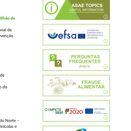
ilhão de
onal de
evenção
 de
o do
 do Norte –
inícolas e