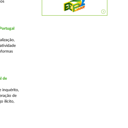
tos
Portugal
lização,
 atividade
taformas
l de
 inquérito,
eração de
 ilícito,