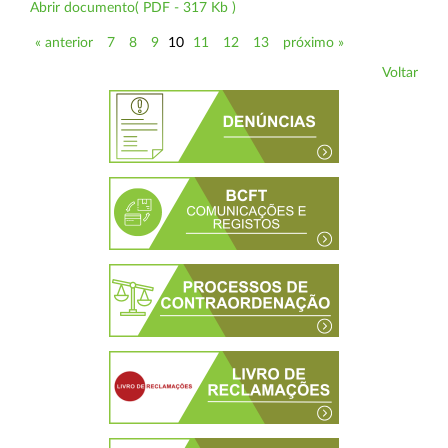
Abrir documento( PDF - 317 Kb )
« anterior
7
8
9
10
11
12
13
próximo »
Voltar