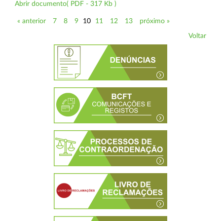
Abrir documento( PDF - 317 Kb )
« anterior
7
8
9
10
11
12
13
próximo »
Voltar