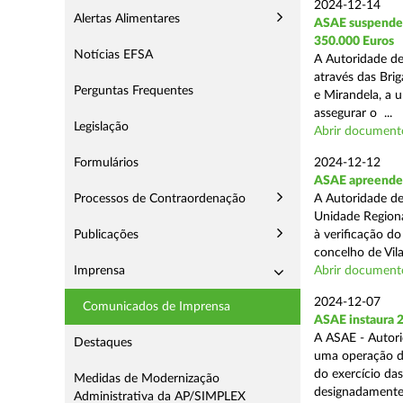
2024-12-14
Alertas Alimentares
ASAE suspende E
350.000 Euros
Notícias EFSA
A Autoridade de
através das Bri
Perguntas Frequentes
e Mirandela, a 
assegurar o ...
Legislação
Abrir document
Formulários
2024-12-12
ASAE apreende m
Processos de Contraordenação
A Autoridade de
Unidade Regiona
Publicações
à verificação d
concelho de Vila
Imprensa
Abrir document
2024-12-07
Comunicados de Imprensa
ASAE instaura 
A ASAE - Autori
Destaques
uma operação de 
do exercício da
Medidas de Modernização
designadamente 
Administrativa da AP/SIMPLEX