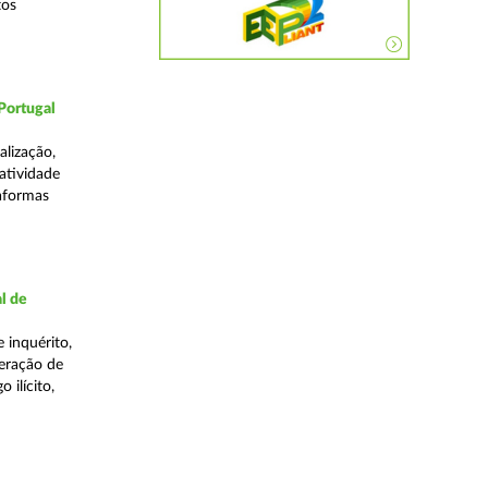
tos
Portugal
lização,
 atividade
taformas
l de
 inquérito,
eração de
 ilícito,