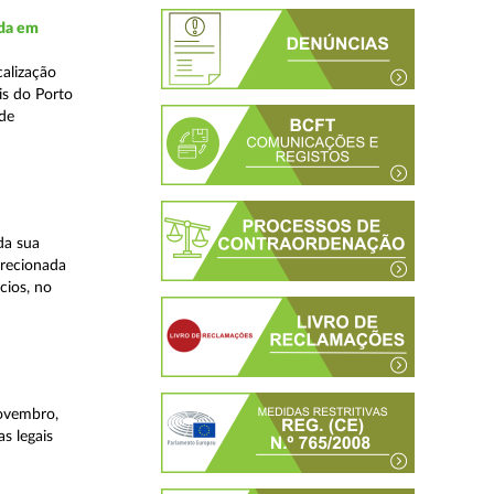
ada em
alização
is do Porto
 de
da sua
irecionada
cios, no
novembro,
s legais