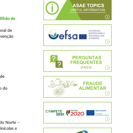
ilhão de
onal de
evenção
 de
o do
 do Norte –
inícolas e