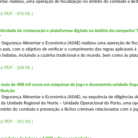
tar, realizou, uma operação de fiscalização no âmbito do combate a ilíci
o( PDF - 476 Kb )
atividade de restauração e plataformas digitais no âmbito da campanha "
"
 Segurança Alimentar e Económica (ASAE) realizou uma operação de fisca
o país, com o objetivo de verificar o cumprimento das regras aplicáveis à
e bebidas, incluindo a cozinha tradicional e do mundo, bem como às pla
o( PDF - 268 Kb )
mais de 488 mil euros em máquinas de jogo e desmantela unidade ilega
ribuição
 Segurança Alimentar e Económica (ASAE), na sequência de diligências de
és da Unidade Regional do Norte – Unidade Operacional do Porto, uma op
âmbito do combate e prevenção a ilícitos criminais relacionados com o jogo
o( PDF - 341 Kb )