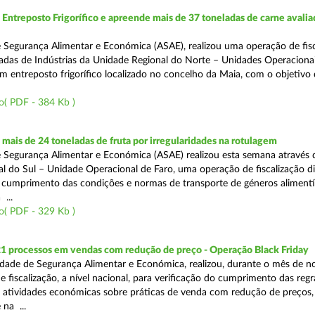
ntreposto Frigorífico e apreende mais de 37 toneladas de carne avali
 Segurança Alimentar e Económica (ASAE), realizou uma operação de fisc
gadas de Indústrias da Unidade Regional do Norte – Unidades Operaciona
um entreposto frigorífico localizado no concelho da Maia, com o objetivo
o( PDF - 384 Kb )
ais de 24 toneladas de fruta por irregularidades na rotulagem
 Segurança Alimentar e Económica (ASAE) realizou esta semana através 
l do Sul – Unidade Operacional de Faro, uma operação de fiscalização d
o cumprimento das condições e normas de transporte de géneros alimentí
 ...
o( PDF - 329 Kb )
21 processos em vendas com redução de preço - Operação Black Friday
dade de Segurança Alimentar e Económica, realizou, durante o mês de 
fiscalização, a nível nacional, para verificação do cumprimento das regra
s atividades económicas sobre práticas de venda com redução de preços,
na ...