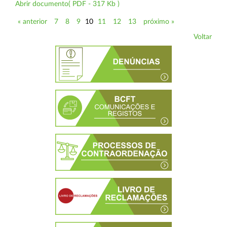
Abrir documento( PDF - 317 Kb )
« anterior
7
8
9
10
11
12
13
próximo »
Voltar