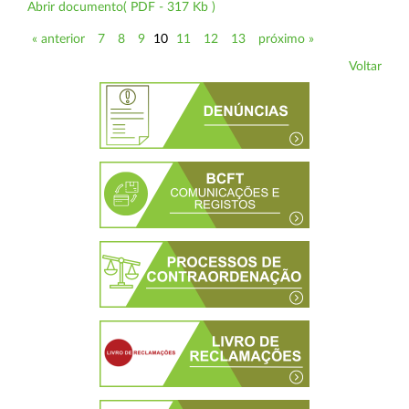
Abrir documento( PDF - 317 Kb )
« anterior
7
8
9
10
11
12
13
próximo »
Voltar