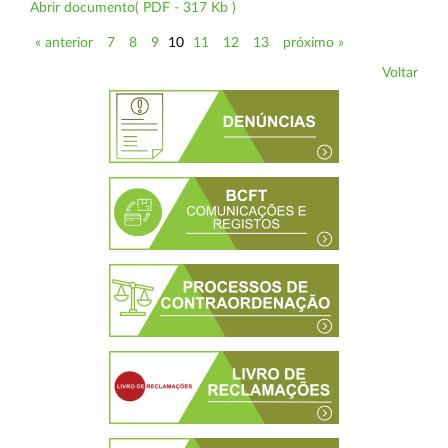
Abrir documento( PDF - 317 Kb )
« anterior
7
8
9
10
11
12
13
próximo »
Voltar