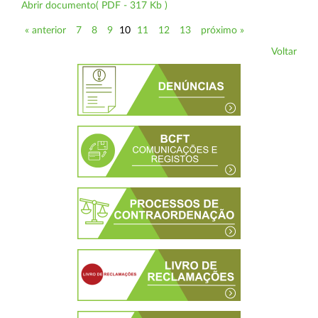
Abrir documento( PDF - 317 Kb )
« anterior
7
8
9
10
11
12
13
próximo »
Voltar